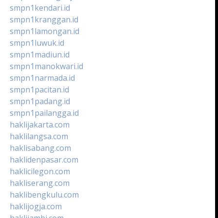
smpn1kendari.id
smpn1kranggan.id
smpn1lamongan.id
smpn1luwuk.id
smpn1madiun.id
smpn1manokwari.id
smpn1narmada.id
smpn1pacitan.id
smpn1padang.id
smpn1pailangga.id
haklijakarta.com
haklilangsa.com
haklisabang.com
haklidenpasar.com
haklicilegon.com
hakliserang.com
haklibengkulu.com
haklijogja.com
haklijambi.com