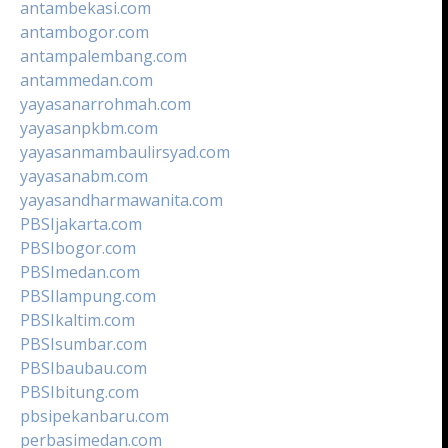
antambekasi.com
antambogor.com
antampalembang.com
antammedan.com
yayasanarrohmah.com
yayasanpkbm.com
yayasanmambaulirsyad.com
yayasanabm.com
yayasandharmawanita.com
PBSIjakarta.com
PBSIbogor.com
PBSImedan.com
PBSIlampung.com
PBSIkaltim.com
PBSIsumbar.com
PBSIbaubau.com
PBSIbitung.com
pbsipekanbaru.com
perbasimedan.com