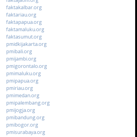
faktakalbar.org
faktariau.org
faktapapua.org
faktamaluku.org
faktasumut.org
pmidkijakarta.org
pmibali.org
pmijambi.org
pmigorontalo.org
pmimaluku.org
pmipapua.org
pmiriau.org
pmimedan.org
pmipalembang.org
pmijogja.org
pmibandung.org
pmibogor.org
pmisurabaya.org