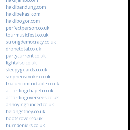
haklibandung.com
haklibekasi.com
haklibogor.com
perfectperson.co.uk
tourmusicfest.co.uk
strongdemocracy.co.uk
dronetotal.co.uk
partycurrent.co.uk
lightalso.co.uk
sleepyguards.co.uk
stephensmoke.co.uk
trialuncomfortable.co.uk
accordingchapel.co.uk
accordingoversees.co.uk
annoyingfunded.co.uk
belongsthey.co.uk
bootsrover.co.uk
burndeniers.co.uk