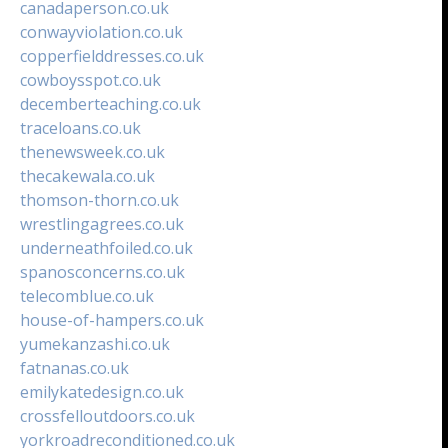
canadaperson.co.uk
conwayviolation.co.uk
copperfielddresses.co.uk
cowboysspot.co.uk
decemberteaching.co.uk
traceloans.co.uk
thenewsweek.co.uk
thecakewala.co.uk
thomson-thorn.co.uk
wrestlingagrees.co.uk
underneathfoiled.co.uk
spanosconcerns.co.uk
telecomblue.co.uk
house-of-hampers.co.uk
yumekanzashi.co.uk
fatnanas.co.uk
emilykatedesign.co.uk
crossfelloutdoors.co.uk
yorkroadreconditioned.co.uk