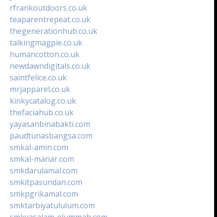
rfrankoutdoors.co.uk
teaparentrepeat.co.uk
thegenerationhub.co.uk
talkingmagpie.co.uk
humancotton.co.uk
newdawndigitals.co.uk
saintfelice.co.uk
mrjapparel.co.uk
kinkycatalog.co.uk
thefaciahub.co.uk
yayasanbinabakti.com
paudtunasbangsa.com
smkal-amin.com
smkal-manar.com
smkdarulamal.com
smkitpasundan.com
smkpgrikamal.com
smktarbiyatululum.com
smkyasalam-elummah.com