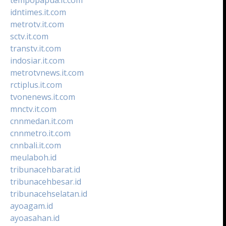
idntimes.it.com
metrotv.it.com
sctv.it.com
transtv.it.com
indosiar.it.com
metrotvnews.it.com
rctiplus.it.com
tvonenews.it.com
mnctv.it.com
cnnmedan.it.com
cnnmetro.it.com
cnnbali.it.com
meulaboh.id
tribunacehbarat.id
tribunacehbesar.id
tribunacehselatan.id
ayoagam.id
ayoasahan.id