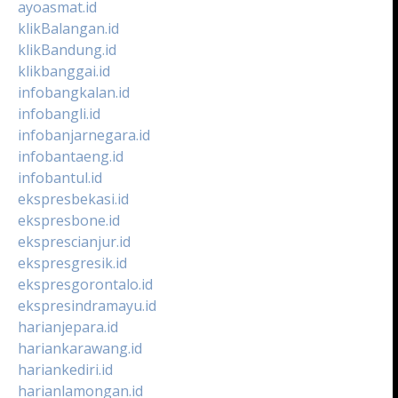
ayoasmat.id
klikBalangan.id
klikBandung.id
klikbanggai.id
infobangkalan.id
infobangli.id
infobanjarnegara.id
infobantaeng.id
infobantul.id
ekspresbekasi.id
ekspresbone.id
eksprescianjur.id
ekspresgresik.id
ekspresgorontalo.id
ekspresindramayu.id
harianjepara.id
hariankarawang.id
hariankediri.id
harianlamongan.id