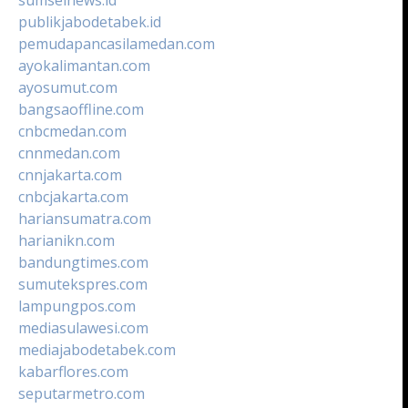
publikjabodetabek.id
pemudapancasilamedan.com
ayokalimantan.com
ayosumut.com
bangsaoffline.com
cnbcmedan.com
cnnmedan.com
cnnjakarta.com
cnbcjakarta.com
hariansumatra.com
harianikn.com
bandungtimes.com
sumutekspres.com
lampungpos.com
mediasulawesi.com
mediajabodetabek.com
kabarflores.com
seputarmetro.com