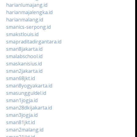
harianlumajang.id
harianmajalengka.id
harianmalang.id
smanics-serpong.id
smakstlouis.id
smapraditadirgantara.id
sman8jakarta.id
smalabschool.id
smaskanisius.id
sman2jakarta.id
sman68jkt.id
sman8yogyakarta.id
smasungguldel.id
sman1jogja.id
sman28dkijakarta.id
sman3jogja.id
sman81jkt.id
sman2malang.id
sman21jkt.id