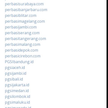
perbasisurabaya.com
perbasibanjarbaru.com
perbasiblitar.com
perbasimagelang.com
perbasijambi.com
perbasiserang.com
perbasitangerang.com
perbasimalang.com
perbasidepok.com
perbasicirebon.com
PGSIbandung.id
pgsiaceh.id
pgsijambi.id
pgsibali.id
pgsijakarta.id
pgsimedan.id
pgsilombok.id
pgsimaluku.id
pgsimanado.id