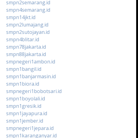
smpn2semarang.id
smpn4semarang.id
smpn14jkt.id
smpn2lumajang.id
smpn2sutojayan.id
smpn4blitar.id
smpn78jakarta.id
smpn88jakarta.id
smpnegeri1ambon.id
smpn1bangil.id
smpn1banjarmasin.id
smpn1biora.id
smpnegeri1bobotsari.id
smpn1boyolali.id
smpn1gresik.id
smpn1jayapura.id
smpn1jember.id
smpnegeri1jepara.id
smpn1karanganyar.id