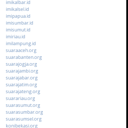
imikalbar.id
imikalsel.id
imipapua.id
imisumbar.id
imisumut.id
imiriau.id
imilampung.id
suaraaceh.org
suarabanten.org
suarajogja.org
suarajambi.org
suarajabar.org
suarajatim.org
suarajateng.org
suarariau.org
suarasumut.org
suarasumbar.org
suarasumsel.org
konibekasi.org