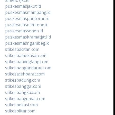
puskesmasjakut.id
puskesmasmampang.id
puskesmaspancoran.id
puskesmasmenteng.id
puskesmassenen.id
puskesmaskramatjati.id
puskesmasngambeg.id
stikespacitan.com
stikespamekasan.com
stikespandeglang.com
stikespangandaran.com
stikesacehbarat.com
stikesbadung.com
stikesbanggai.com
stikesbangka.com
stikesbanyumas.com
stikesbekasi.com
stikesblitar.com