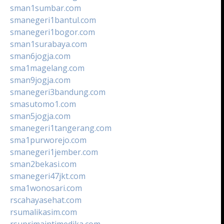
sman1sumbar.com
smanegeri1bantul.com
smanegeri1bogor.com
sman1surabaya.com
sman6jogja.com
sma1magelang.com
sman9jogja.com
smanegeri3bandung.com
smasutomo1.com
sman5jogja.com
smanegeri1tangerang.com
sma1purworejo.com
smanegeri1jember.com
sman2bekasi.com
smanegeri47jkt.com
sma1wonosari.com
rscahayasehat.com
rsumalikasim.com
rsuprimaintimedika.com