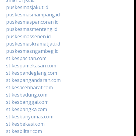
puskesmasjakut.id
puskesmasmampang.id
puskesmaspancoran.id
puskesmasmenteng.id
puskesmassenen.id
puskesmaskramatjati.id
puskesmasngambeg.id
stikespacitan.com
stikespamekasan.com
stikespandeglang.com
stikespangandaran.com
stikesacehbarat.com
stikesbadung.com
stikesbanggai.com
stikesbangka.com
stikesbanyumas.com
stikesbekasi.com
stikesblitar.com