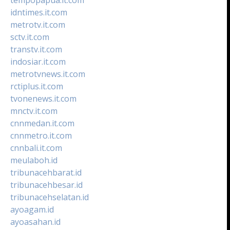
idntimes.it.com
metrotv.it.com
sctv.it.com
transtv.it.com
indosiar.it.com
metrotvnews.it.com
rctiplus.it.com
tvonenews.it.com
mnctv.it.com
cnnmedan.it.com
cnnmetro.it.com
cnnbali.it.com
meulaboh.id
tribunacehbarat.id
tribunacehbesar.id
tribunacehselatan.id
ayoagam.id
ayoasahan.id