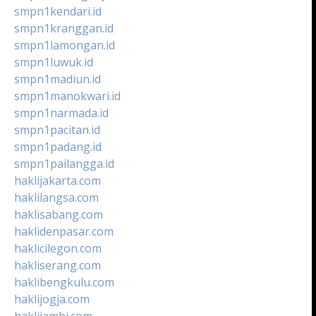
smpn1kendari.id
smpn1kranggan.id
smpn1lamongan.id
smpn1luwuk.id
smpn1madiun.id
smpn1manokwari.id
smpn1narmada.id
smpn1pacitan.id
smpn1padang.id
smpn1pailangga.id
haklijakarta.com
haklilangsa.com
haklisabang.com
haklidenpasar.com
haklicilegon.com
hakliserang.com
haklibengkulu.com
haklijogja.com
haklijambi.com