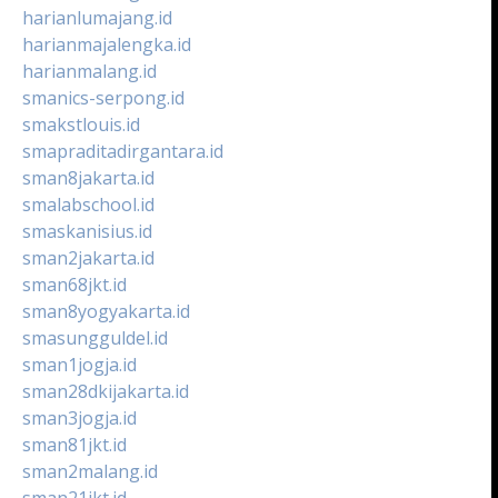
harianlumajang.id
harianmajalengka.id
harianmalang.id
smanics-serpong.id
smakstlouis.id
smapraditadirgantara.id
sman8jakarta.id
smalabschool.id
smaskanisius.id
sman2jakarta.id
sman68jkt.id
sman8yogyakarta.id
smasungguldel.id
sman1jogja.id
sman28dkijakarta.id
sman3jogja.id
sman81jkt.id
sman2malang.id
sman21jkt.id