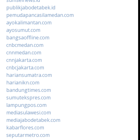
publikjabodetabek.id
pemudapancasilamedan.com
ayokalimantan.com
ayosumut.com
bangsaoffline.com
cnbcmedan.com
cnnmedan.com
cnnjakarta.com
cnbcjakarta.com
hariansumatra.com
harianikn.com
bandungtimes.com
sumutekspres.com
lampungpos.com
mediasulawesi.com
mediajabodetabek.com
kabarflores.com
seputarmetro.com