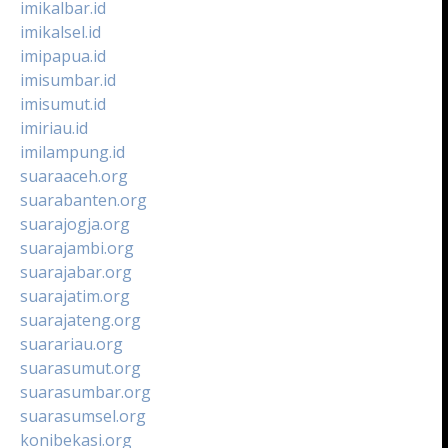
imikalbar.id
imikalsel.id
imipapua.id
imisumbar.id
imisumut.id
imiriau.id
imilampung.id
suaraaceh.org
suarabanten.org
suarajogja.org
suarajambi.org
suarajabar.org
suarajatim.org
suarajateng.org
suarariau.org
suarasumut.org
suarasumbar.org
suarasumsel.org
konibekasi.org