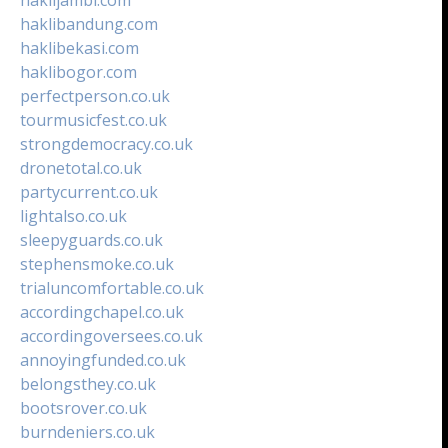
haklibandung.com
haklibekasi.com
haklibogor.com
perfectperson.co.uk
tourmusicfest.co.uk
strongdemocracy.co.uk
dronetotal.co.uk
partycurrent.co.uk
lightalso.co.uk
sleepyguards.co.uk
stephensmoke.co.uk
trialuncomfortable.co.uk
accordingchapel.co.uk
accordingoversees.co.uk
annoyingfunded.co.uk
belongsthey.co.uk
bootsrover.co.uk
burndeniers.co.uk