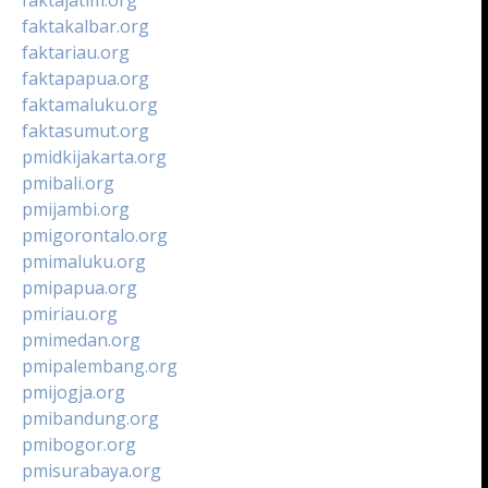
faktakalbar.org
faktariau.org
faktapapua.org
faktamaluku.org
faktasumut.org
pmidkijakarta.org
pmibali.org
pmijambi.org
pmigorontalo.org
pmimaluku.org
pmipapua.org
pmiriau.org
pmimedan.org
pmipalembang.org
pmijogja.org
pmibandung.org
pmibogor.org
pmisurabaya.org