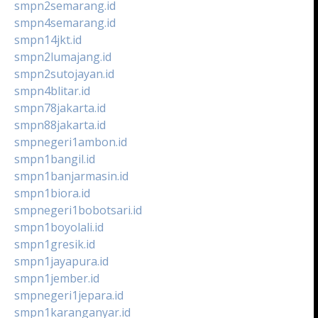
smpn2semarang.id
smpn4semarang.id
smpn14jkt.id
smpn2lumajang.id
smpn2sutojayan.id
smpn4blitar.id
smpn78jakarta.id
smpn88jakarta.id
smpnegeri1ambon.id
smpn1bangil.id
smpn1banjarmasin.id
smpn1biora.id
smpnegeri1bobotsari.id
smpn1boyolali.id
smpn1gresik.id
smpn1jayapura.id
smpn1jember.id
smpnegeri1jepara.id
smpn1karanganyar.id