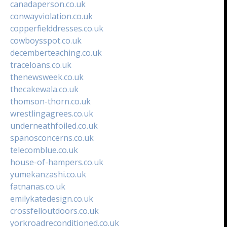
canadaperson.co.uk
conwayviolation.co.uk
copperfielddresses.co.uk
cowboysspot.co.uk
decemberteaching.co.uk
traceloans.co.uk
thenewsweek.co.uk
thecakewala.co.uk
thomson-thorn.co.uk
wrestlingagrees.co.uk
underneathfoiled.co.uk
spanosconcerns.co.uk
telecomblue.co.uk
house-of-hampers.co.uk
yumekanzashi.co.uk
fatnanas.co.uk
emilykatedesign.co.uk
crossfelloutdoors.co.uk
yorkroadreconditioned.co.uk