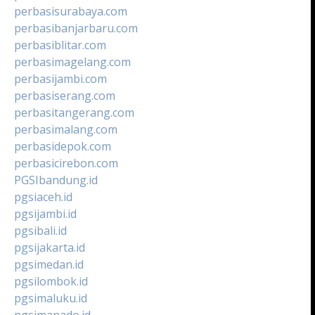
perbasisurabaya.com
perbasibanjarbaru.com
perbasiblitar.com
perbasimagelang.com
perbasijambi.com
perbasiserang.com
perbasitangerang.com
perbasimalang.com
perbasidepok.com
perbasicirebon.com
PGSIbandung.id
pgsiaceh.id
pgsijambi.id
pgsibali.id
pgsijakarta.id
pgsimedan.id
pgsilombok.id
pgsimaluku.id
pgsimanado.id