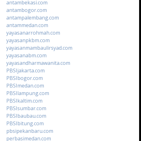
antambekasi.com
antambogor.com
antampalembang.com
antammedan.com
yayasanarrohmah.com
yayasanpkbm.com
yayasanmambaulirsyad.com
yayasanabm.com
yayasandharmawanita.com
PBSIjakarta.com
PBSIbogor.com
PBSImedan.com
PBSIlampung.com
PBSIkaltim.com
PBSIsumbar.com
PBSIbaubau.com
PBSIbitung.com
pbsipekanbaru.com
perbasimedan.com