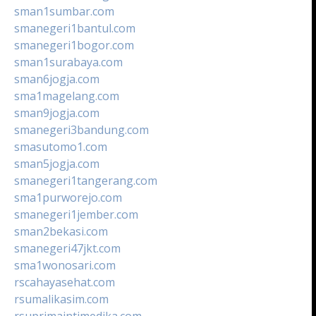
sman1sumbar.com
smanegeri1bantul.com
smanegeri1bogor.com
sman1surabaya.com
sman6jogja.com
sma1magelang.com
sman9jogja.com
smanegeri3bandung.com
smasutomo1.com
sman5jogja.com
smanegeri1tangerang.com
sma1purworejo.com
smanegeri1jember.com
sman2bekasi.com
smanegeri47jkt.com
sma1wonosari.com
rscahayasehat.com
rsumalikasim.com
rsuprimaintimedika.com