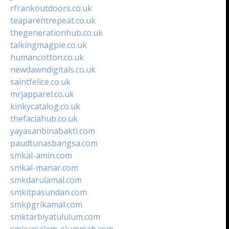
rfrankoutdoors.co.uk
teaparentrepeat.co.uk
thegenerationhub.co.uk
talkingmagpie.co.uk
humancotton.co.uk
newdawndigitals.co.uk
saintfelice.co.uk
mrjapparel.co.uk
kinkycatalog.co.uk
thefaciahub.co.uk
yayasanbinabakti.com
paudtunasbangsa.com
smkal-amin.com
smkal-manar.com
smkdarulamal.com
smkitpasundan.com
smkpgrikamal.com
smktarbiyatululum.com
smkyasalam-elummah.com