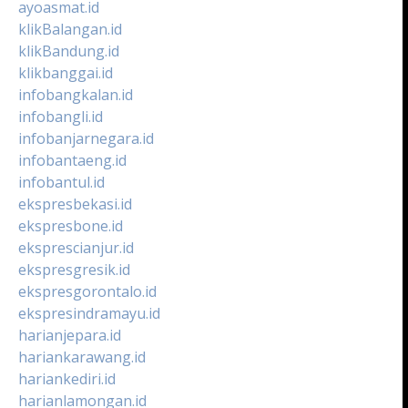
ayoasmat.id
klikBalangan.id
klikBandung.id
klikbanggai.id
infobangkalan.id
infobangli.id
infobanjarnegara.id
infobantaeng.id
infobantul.id
ekspresbekasi.id
ekspresbone.id
eksprescianjur.id
ekspresgresik.id
ekspresgorontalo.id
ekspresindramayu.id
harianjepara.id
hariankarawang.id
hariankediri.id
harianlamongan.id