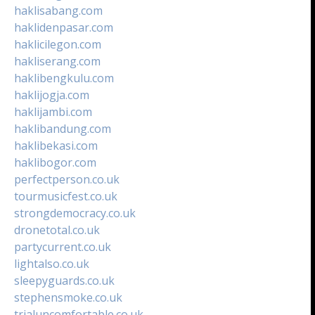
haklisabang.com
haklidenpasar.com
haklicilegon.com
hakliserang.com
haklibengkulu.com
haklijogja.com
haklijambi.com
haklibandung.com
haklibekasi.com
haklibogor.com
perfectperson.co.uk
tourmusicfest.co.uk
strongdemocracy.co.uk
dronetotal.co.uk
partycurrent.co.uk
lightalso.co.uk
sleepyguards.co.uk
stephensmoke.co.uk
trialuncomfortable.co.uk