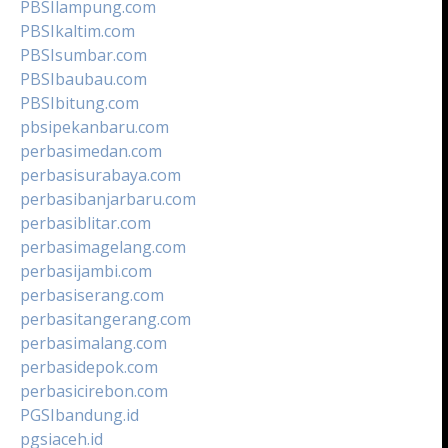
PBSIlampung.com
PBSIkaltim.com
PBSIsumbar.com
PBSIbaubau.com
PBSIbitung.com
pbsipekanbaru.com
perbasimedan.com
perbasisurabaya.com
perbasibanjarbaru.com
perbasiblitar.com
perbasimagelang.com
perbasijambi.com
perbasiserang.com
perbasitangerang.com
perbasimalang.com
perbasidepok.com
perbasicirebon.com
PGSIbandung.id
pgsiaceh.id