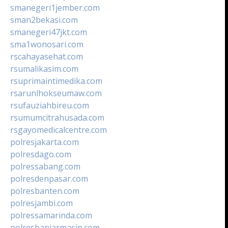
smanegeri1jember.com
sman2bekasi.com
smanegeri47jkt.com
sma1wonosari.com
rscahayasehat.com
rsumalikasim.com
rsuprimaintimedika.com
rsarunlhokseumaw.com
rsufauziahbireu.com
rsumumcitrahusada.com
rsgayomedicalcentre.com
polresjakarta.com
polresdago.com
polressabang.com
polresdenpasar.com
polresbanten.com
polresjambi.com
polressamarinda.com
polresbanjarmasin.com