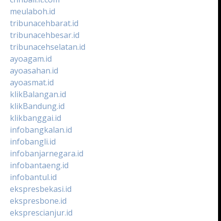
meulaboh.id
tribunacehbarat.id
tribunacehbesar.id
tribunacehselatan.id
ayoagam.id
ayoasahan.id
ayoasmat.id
klikBalangan.id
klikBandung.id
klikbanggai.id
infobangkalan.id
infobangli.id
infobanjarnegara.id
infobantaeng.id
infobantul.id
ekspresbekasi.id
ekspresbone.id
eksprescianjur.id