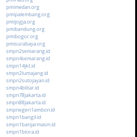
pmimedan.org
pmipalembang.org
pmijogja.org
pmibandung.org
pmibogor.org
pmisurabaya.org
smpn2semarang.id
smpn4semarang.id
smpn14jkt.id
smpn2lumajang.id
smpn2sutojayan.id
smpn4blitar.id
smpn78jakarta.id
smpn88jakarta.id
smpnegeri1ambon.id
smpn1bangil.id
smpn1banjarmasin.id
smpn1biora.id