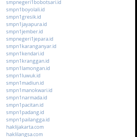
smpnegeri1bobotsari.id
smpn1boyolali.id
smpn1gresik.id
smpn1jayapura.id
smpn1jember.id
smpnegeri1jepara.id
smpn1karanganyar.id
smpn1kendari.id
smpn1kranggan.id
smpn1lamongan.id
smpn1luwuk.id
smpn1madiun.id
smpn1manokwari.id
smpn1narmada.id
smpn1pacitan.id
smpn1padang.id
smpn1pailangga.id
haklijakarta.com
haklilangsa.com