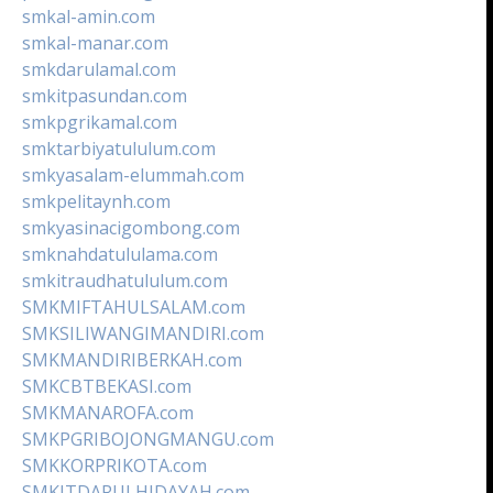
smkal-amin.com
smkal-manar.com
smkdarulamal.com
smkitpasundan.com
smkpgrikamal.com
smktarbiyatululum.com
smkyasalam-elummah.com
smkpelitaynh.com
smkyasinacigombong.com
smknahdatululama.com
smkitraudhatululum.com
SMKMIFTAHULSALAM.com
SMKSILIWANGIMANDIRI.com
SMKMANDIRIBERKAH.com
SMKCBTBEKASI.com
SMKMANAROFA.com
SMKPGRIBOJONGMANGU.com
SMKKORPRIKOTA.com
SMKITDARULHIDAYAH.com