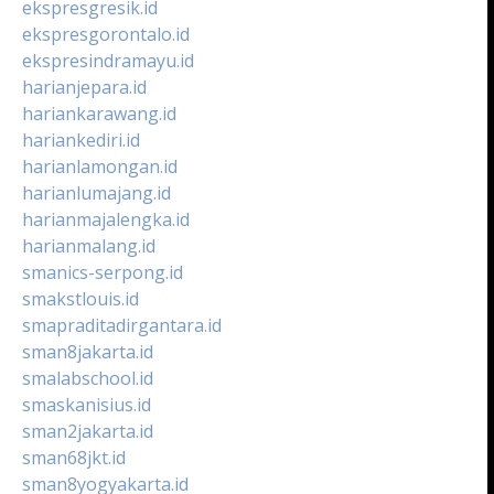
ekspresgresik.id
ekspresgorontalo.id
ekspresindramayu.id
harianjepara.id
hariankarawang.id
hariankediri.id
harianlamongan.id
harianlumajang.id
harianmajalengka.id
harianmalang.id
smanics-serpong.id
smakstlouis.id
smapraditadirgantara.id
sman8jakarta.id
smalabschool.id
smaskanisius.id
sman2jakarta.id
sman68jkt.id
sman8yogyakarta.id