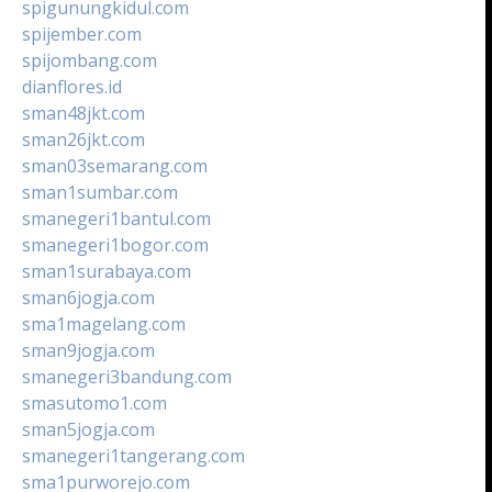
spigunungkidul.com
spijember.com
spijombang.com
dianflores.id
sman48jkt.com
sman26jkt.com
sman03semarang.com
sman1sumbar.com
smanegeri1bantul.com
smanegeri1bogor.com
sman1surabaya.com
sman6jogja.com
sma1magelang.com
sman9jogja.com
smanegeri3bandung.com
smasutomo1.com
sman5jogja.com
smanegeri1tangerang.com
sma1purworejo.com