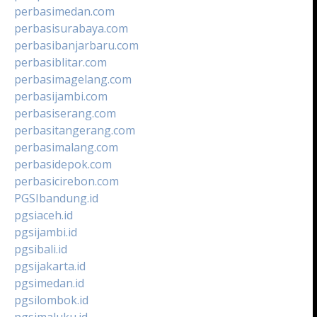
perbasimedan.com
perbasisurabaya.com
perbasibanjarbaru.com
perbasiblitar.com
perbasimagelang.com
perbasijambi.com
perbasiserang.com
perbasitangerang.com
perbasimalang.com
perbasidepok.com
perbasicirebon.com
PGSIbandung.id
pgsiaceh.id
pgsijambi.id
pgsibali.id
pgsijakarta.id
pgsimedan.id
pgsilombok.id
pgsimaluku.id