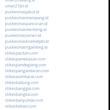
sman21jkt.id
puskesmasjakut.id
puskesmasmampang.id
puskesmaspancoran.id
puskesmasmenteng.id
puskesmassenen.id
puskesmaskramatjati.id
puskesmasngambeg.id
stikespacitan.com
stikespamekasan.com
stikespandeglang.com
stikespangandaran.com
stikesacehbarat.com
stikesbadung.com
stikesbanggai.com
stikesbangka.com
stikesbanyumas.com
stikesbekasi.com