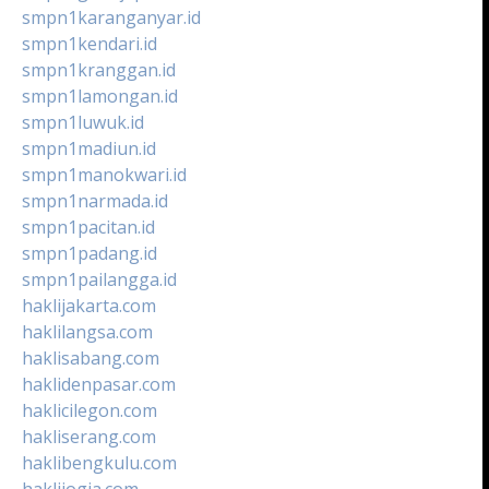
smpn1karanganyar.id
smpn1kendari.id
smpn1kranggan.id
smpn1lamongan.id
smpn1luwuk.id
smpn1madiun.id
smpn1manokwari.id
smpn1narmada.id
smpn1pacitan.id
smpn1padang.id
smpn1pailangga.id
haklijakarta.com
haklilangsa.com
haklisabang.com
haklidenpasar.com
haklicilegon.com
hakliserang.com
haklibengkulu.com
haklijogja.com