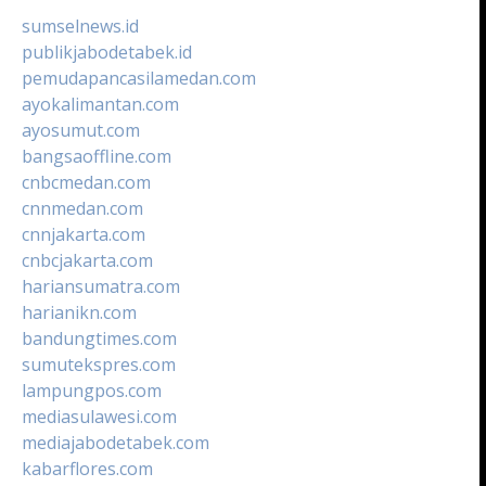
sumselnews.id
publikjabodetabek.id
pemudapancasilamedan.com
ayokalimantan.com
ayosumut.com
bangsaoffline.com
cnbcmedan.com
cnnmedan.com
cnnjakarta.com
cnbcjakarta.com
hariansumatra.com
harianikn.com
bandungtimes.com
sumutekspres.com
lampungpos.com
mediasulawesi.com
mediajabodetabek.com
kabarflores.com