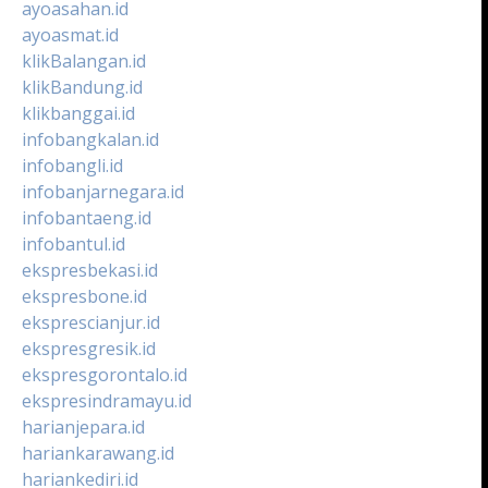
ayoasahan.id
ayoasmat.id
klikBalangan.id
klikBandung.id
klikbanggai.id
infobangkalan.id
infobangli.id
infobanjarnegara.id
infobantaeng.id
infobantul.id
ekspresbekasi.id
ekspresbone.id
eksprescianjur.id
ekspresgresik.id
ekspresgorontalo.id
ekspresindramayu.id
harianjepara.id
hariankarawang.id
hariankediri.id