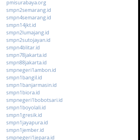
pmisurabaya.org
smpn2semarang.id
smpn4semarang.id
smpn14jkt.id
smpn2lumajang.id
smpn2sutojayan.id
smpn4blitar.id
smpn78jakarta.id
smpn88jakarta.id
smpnegeri1ambon.id
smpn1bangil.id
smpn1banjarmasin.id
smpn1biora.id
smpnegeri1bobotsari.id
smpn1boyolali.id
smpn1gresik.id
smpn1jayapura.id
smpn1jember.id
smpnegeri1jepara.id