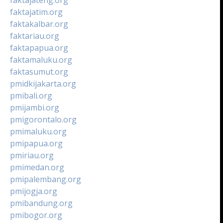
faktajatim.org
faktakalbar.org
faktariau.org
faktapapua.org
faktamaluku.org
faktasumut.org
pmidkijakarta.org
pmibali.org
pmijambi.org
pmigorontalo.org
pmimaluku.org
pmipapua.org
pmiriau.org
pmimedan.org
pmipalembang.org
pmijogja.org
pmibandung.org
pmibogor.org