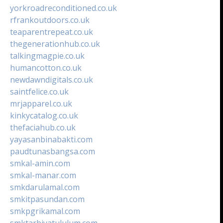
yorkroadreconditioned.co.uk
rfrankoutdoors.co.uk
teaparentrepeat.co.uk
thegenerationhub.co.uk
talkingmagpie.co.uk
humancotton.co.uk
newdawndigitals.co.uk
saintfelice.co.uk
mrjapparel.co.uk
kinkycatalog.co.uk
thefaciahub.co.uk
yayasanbinabakti.com
paudtunasbangsa.com
smkal-amin.com
smkal-manar.com
smkdarulamal.com
smkitpasundan.com
smkpgrikamal.com
smktarbiyatululum.com