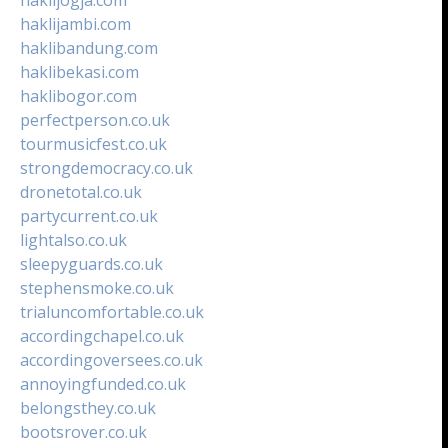
haklijambi.com
haklibandung.com
haklibekasi.com
haklibogor.com
perfectperson.co.uk
tourmusicfest.co.uk
strongdemocracy.co.uk
dronetotal.co.uk
partycurrent.co.uk
lightalso.co.uk
sleepyguards.co.uk
stephensmoke.co.uk
trialuncomfortable.co.uk
accordingchapel.co.uk
accordingoversees.co.uk
annoyingfunded.co.uk
belongsthey.co.uk
bootsrover.co.uk