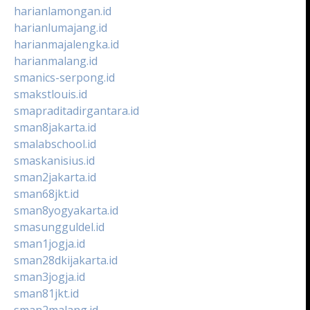
harianlamongan.id
harianlumajang.id
harianmajalengka.id
harianmalang.id
smanics-serpong.id
smakstlouis.id
smapraditadirgantara.id
sman8jakarta.id
smalabschool.id
smaskanisius.id
sman2jakarta.id
sman68jkt.id
sman8yogyakarta.id
smasungguldel.id
sman1jogja.id
sman28dkijakarta.id
sman3jogja.id
sman81jkt.id
sman2malang.id