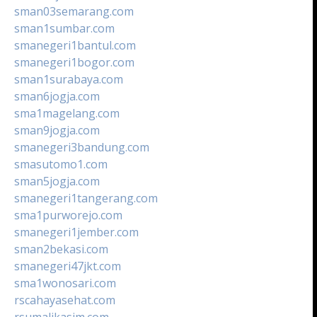
sman03semarang.com
sman1sumbar.com
smanegeri1bantul.com
smanegeri1bogor.com
sman1surabaya.com
sman6jogja.com
sma1magelang.com
sman9jogja.com
smanegeri3bandung.com
smasutomo1.com
sman5jogja.com
smanegeri1tangerang.com
sma1purworejo.com
smanegeri1jember.com
sman2bekasi.com
smanegeri47jkt.com
sma1wonosari.com
rscahayasehat.com
rsumalikasim.com