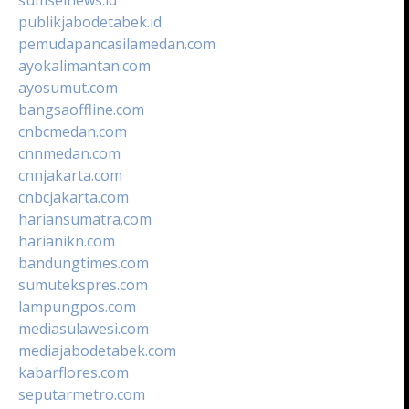
publikjabodetabek.id
pemudapancasilamedan.com
ayokalimantan.com
ayosumut.com
bangsaoffline.com
cnbcmedan.com
cnnmedan.com
cnnjakarta.com
cnbcjakarta.com
hariansumatra.com
harianikn.com
bandungtimes.com
sumutekspres.com
lampungpos.com
mediasulawesi.com
mediajabodetabek.com
kabarflores.com
seputarmetro.com