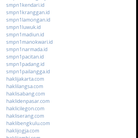
smpn1kendari.id
smpn1kranggan.id
smpn1lamongan.id
smpn1luwuk.id
smpn1madiun.id
smpn1manokwari.id
smpn1narmada.id
smpn1pacitan.id
smpn1padang.id
smpn1pailangga.id
haklijakarta.com
haklilangsa.com
haklisabang.com
haklidenpasar.com
haklicilegon.com
hakliserang.com
haklibengkulu.com
haklijogja.com
haklijambi.com