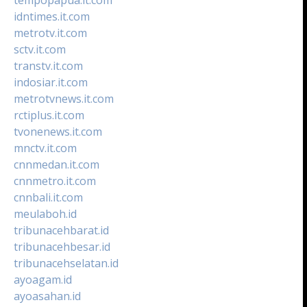
idntimes.it.com
metrotv.it.com
sctv.it.com
transtv.it.com
indosiar.it.com
metrotvnews.it.com
rctiplus.it.com
tvonenews.it.com
mnctv.it.com
cnnmedan.it.com
cnnmetro.it.com
cnnbali.it.com
meulaboh.id
tribunacehbarat.id
tribunacehbesar.id
tribunacehselatan.id
ayoagam.id
ayoasahan.id