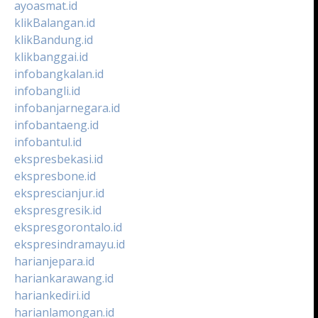
ayoasmat.id
klikBalangan.id
klikBandung.id
klikbanggai.id
infobangkalan.id
infobangli.id
infobanjarnegara.id
infobantaeng.id
infobantul.id
ekspresbekasi.id
ekspresbone.id
eksprescianjur.id
ekspresgresik.id
ekspresgorontalo.id
ekspresindramayu.id
harianjepara.id
hariankarawang.id
hariankediri.id
harianlamongan.id