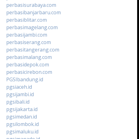
perbasisurabaya.com
perbasibanjarbaru.com
perbasiblitar.com
perbasimagelang.com
perbasijambi.com
perbasiserang.com
perbasitangerang.com
perbasimalang.com
perbasidepok.com
perbasicirebon.com
PGSIbandung.id
pgsiaceh.id
pgsijambi.id
pgsibali.id
pgsijakarta.id
pgsimedan.id
pgsilombok.id
pgsimaluku.id
pgsimanado.id