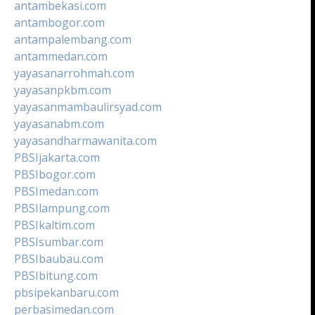
antambekasi.com
antambogor.com
antampalembang.com
antammedan.com
yayasanarrohmah.com
yayasanpkbm.com
yayasanmambaulirsyad.com
yayasanabm.com
yayasandharmawanita.com
PBSIjakarta.com
PBSIbogor.com
PBSImedan.com
PBSIlampung.com
PBSIkaltim.com
PBSIsumbar.com
PBSIbaubau.com
PBSIbitung.com
pbsipekanbaru.com
perbasimedan.com