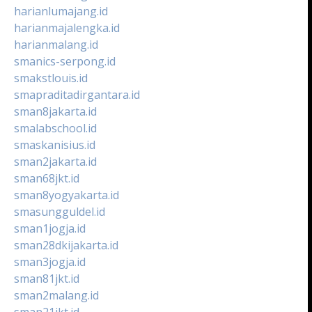
harianlumajang.id
harianmajalengka.id
harianmalang.id
smanics-serpong.id
smakstlouis.id
smapraditadirgantara.id
sman8jakarta.id
smalabschool.id
smaskanisius.id
sman2jakarta.id
sman68jkt.id
sman8yogyakarta.id
smasungguldel.id
sman1jogja.id
sman28dkijakarta.id
sman3jogja.id
sman81jkt.id
sman2malang.id
sman21jkt.id