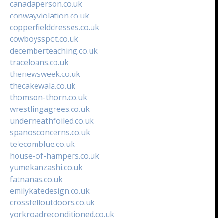
canadaperson.co.uk
conwayviolation.co.uk
copperfielddresses.co.uk
cowboysspot.co.uk
decemberteaching.co.uk
traceloans.co.uk
thenewsweek.co.uk
thecakewala.co.uk
thomson-thorn.co.uk
wrestlingagrees.co.uk
underneathfoiled.co.uk
spanosconcerns.co.uk
telecomblue.co.uk
house-of-hampers.co.uk
yumekanzashi.co.uk
fatnanas.co.uk
emilykatedesign.co.uk
crossfelloutdoors.co.uk
yorkroadreconditioned.co.uk