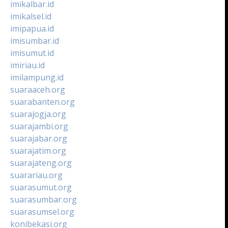
imikalbar.id
imikalsel.id
imipapua.id
imisumbar.id
imisumut.id
imiriau.id
imilampung.id
suaraaceh.org
suarabanten.org
suarajogja.org
suarajambi.org
suarajabar.org
suarajatim.org
suarajateng.org
suarariau.org
suarasumut.org
suarasumbar.org
suarasumsel.org
konibekasi.org