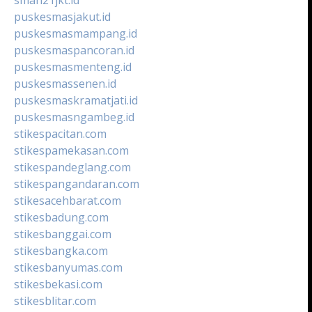
puskesmasjakut.id
puskesmasmampang.id
puskesmaspancoran.id
puskesmasmenteng.id
puskesmassenen.id
puskesmaskramatjati.id
puskesmasngambeg.id
stikespacitan.com
stikespamekasan.com
stikespandeglang.com
stikespangandaran.com
stikesacehbarat.com
stikesbadung.com
stikesbanggai.com
stikesbangka.com
stikesbanyumas.com
stikesbekasi.com
stikesblitar.com