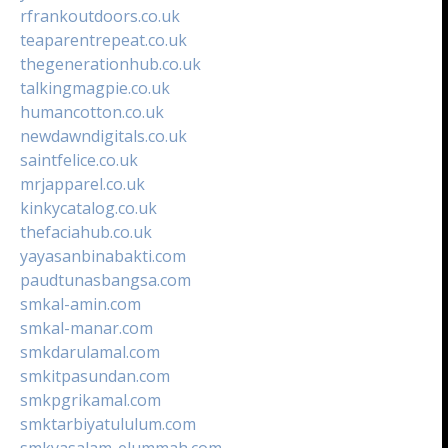
rfrankoutdoors.co.uk
teaparentrepeat.co.uk
thegenerationhub.co.uk
talkingmagpie.co.uk
humancotton.co.uk
newdawndigitals.co.uk
saintfelice.co.uk
mrjapparel.co.uk
kinkycatalog.co.uk
thefaciahub.co.uk
yayasanbinabakti.com
paudtunasbangsa.com
smkal-amin.com
smkal-manar.com
smkdarulamal.com
smkitpasundan.com
smkpgrikamal.com
smktarbiyatululum.com
smkyasalam-elummah.com