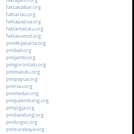
faktakalbar.org
faktariau.org
faktapapua.org
faktamaluku.org
faktasumut.org
pmidkijakarta.org
pmibali.org
pmijambi.org
pmigorontalo.org
pmimaluku.org
pmipapua.org
pmiriau.org
pmimedan.org
pmipalembang.org
pmijogja.org
pmibandung.org
pmibogor.org
pmisurabaya.org