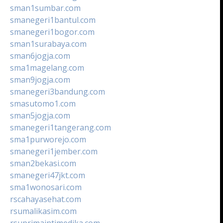
sman1sumbar.com
smanegeri1bantul.com
smanegeri1bogor.com
sman1surabaya.com
sman6jogja.com
sma1magelang.com
sman9jogja.com
smanegeri3bandung.com
smasutomo1.com
sman5jogja.com
smanegeri1tangerang.com
sma1purworejo.com
smanegeri1jember.com
sman2bekasi.com
smanegeri47jkt.com
sma1wonosari.com
rscahayasehat.com
rsumalikasim.com
rsuprimaintimedika.com