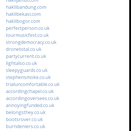
haklibandung.com
haklibekasi.com
haklibogor.com
perfectperson.co.uk
tourmusicfest.co.uk
strongdemocracy.co.uk
dronetotal.co.uk
partycurrent.co.uk
lightalso.co.uk
sleepyguards.co.uk
stephensmoke.co.uk
trialuncomfortable.co.uk
accordingchapel.co.uk
accordingoversees.co.uk
annoyingfunded.co.uk
belongsthey.co.uk
bootsrover.co.uk
burndeniers.co.uk