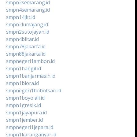
smpn2semarang.id
smpn4semarang.id
smpn14jkt.id
smpn2lumajang.id
smpn2sutojayan.id
smpn4blitar.id
smpn78jakarta.id
smpn88jakarta.id
smpnegeri1ambon.id
smpn1bangil.id
smpn1banjarmasin.id
smpn1biora.id
smpnegeri1bobotsari.id
smpn1boyolali.id
smpn1gresik.id
smpn1jayapura.id
smpn1jember.id
smpnegeri1jepara.id
smpn1karanganyar.id