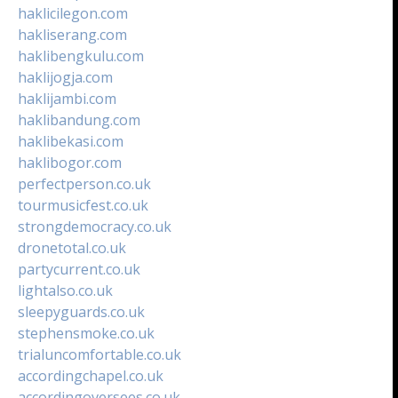
haklicilegon.com
hakliserang.com
haklibengkulu.com
haklijogja.com
haklijambi.com
haklibandung.com
haklibekasi.com
haklibogor.com
perfectperson.co.uk
tourmusicfest.co.uk
strongdemocracy.co.uk
dronetotal.co.uk
partycurrent.co.uk
lightalso.co.uk
sleepyguards.co.uk
stephensmoke.co.uk
trialuncomfortable.co.uk
accordingchapel.co.uk
accordingoversees.co.uk