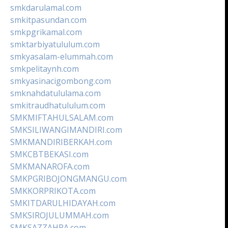
smkdarulamal.com
smkitpasundan.com
smkpgrikamal.com
smktarbiyatululum.com
smkyasalam-elummah.com
smkpelitaynh.com
smkyasinacigombong.com
smknahdatululama.com
smkitraudhatululum.com
SMKMIFTAHULSALAM.com
SMKSILIWANGIMANDIRI.com
SMKMANDIRIBERKAH.com
SMKCBTBEKASI.com
SMKMANAROFA.com
SMKPGRIBOJONGMANGU.com
SMKKORPRIKOTA.com
SMKITDARULHIDAYAH.com
SMKSIROJULUMMAH.com
SMKSAZZAHRA.com