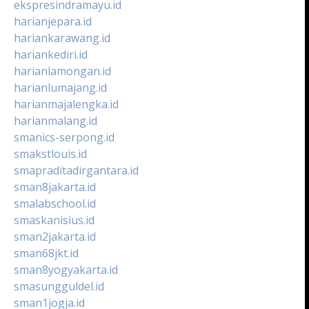
ekspresindramayu.id
harianjepara.id
hariankarawang.id
hariankediri.id
harianlamongan.id
harianlumajang.id
harianmajalengka.id
harianmalang.id
smanics-serpong.id
smakstlouis.id
smapraditadirgantara.id
sman8jakarta.id
smalabschool.id
smaskanisius.id
sman2jakarta.id
sman68jkt.id
sman8yogyakarta.id
smasungguldel.id
sman1jogja.id