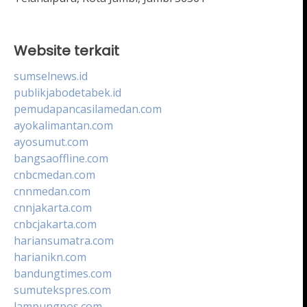
Website terkait
sumselnews.id
publikjabodetabek.id
pemudapancasilamedan.com
ayokalimantan.com
ayosumut.com
bangsaoffline.com
cnbcmedan.com
cnnmedan.com
cnnjakarta.com
cnbcjakarta.com
hariansumatra.com
harianikn.com
bandungtimes.com
sumutekspres.com
lampungpos.com