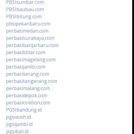
PBSIsumbar.com
PBSIbaubau.com
PBSIbitung.com
pbsipekanbaru.com
perbasimedan.com
perbasisurabaya.com
perbasibanjarbaru.com
perbasiblitar.com
perbasimagelang.com
perbasijambi.com
perbasiserang.com
perbasitangerang.com
perbasimalang.com
perbasidepok.com
perbasicirebon.com
PGSIbandung.id
pgsiaceh.id
pgsijambi.id
pgsibali.id