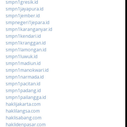
smpn1gresik.id
smpn1jayapura.id
smpn1jember.id
smpnegeri1jepara.id
smpn1karanganyar.id
smpn1kendari.id
smpn1kranggan.id
smpn1lamongan.id
smpn1luwuk.id
smpn1madiun.id
smpn1manokwari.id
smpn1narmada.id
smpn1pacitan.id
smpn1padang.id
smpn1pailangga.id
haklijakarta.com
haklilangsa.com
haklisabang.com
haklidenpasar.com