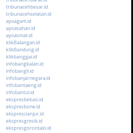
tribunacehbesar.id
tribunacehselatan.id
ayoagam.id
ayoasahan.id
ayoasmat.id
klikBalangan.id
klikBandung.id
klikbanggai.id
infobangkalan.id
infobangli.id
infobanjarnegara.id
infobantaeng.id
infobantul.id
ekspresbekasi.id
ekspresbone.id
eksprescianjur.id
ekspresgresik.id
ekspresgorontalo.id