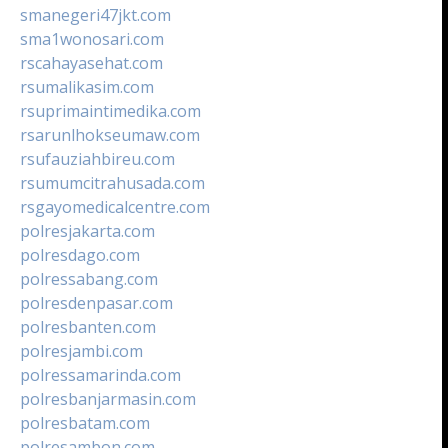
smanegeri47jkt.com
sma1wonosari.com
rscahayasehat.com
rsumalikasim.com
rsuprimaintimedika.com
rsarunlhokseumaw.com
rsufauziahbireu.com
rsumumcitrahusada.com
rsgayomedicalcentre.com
polresjakarta.com
polresdago.com
polressabang.com
polresdenpasar.com
polresbanten.com
polresjambi.com
polressamarinda.com
polresbanjarmasin.com
polresbatam.com
polresambon.com