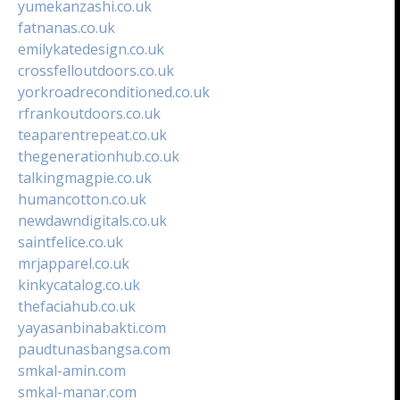
yumekanzashi.co.uk
fatnanas.co.uk
emilykatedesign.co.uk
crossfelloutdoors.co.uk
yorkroadreconditioned.co.uk
rfrankoutdoors.co.uk
teaparentrepeat.co.uk
thegenerationhub.co.uk
talkingmagpie.co.uk
humancotton.co.uk
newdawndigitals.co.uk
saintfelice.co.uk
mrjapparel.co.uk
kinkycatalog.co.uk
thefaciahub.co.uk
yayasanbinabakti.com
paudtunasbangsa.com
smkal-amin.com
smkal-manar.com