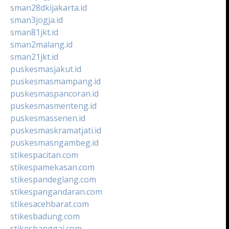
sman28dkijakarta.id
sman3jogja.id
sman81jkt.id
sman2malang.id
sman21jkt.id
puskesmasjakut.id
puskesmasmampang.id
puskesmaspancoran.id
puskesmasmenteng.id
puskesmassenen.id
puskesmaskramatjati.id
puskesmasngambeg.id
stikespacitan.com
stikespamekasan.com
stikespandeglang.com
stikespangandaran.com
stikesacehbarat.com
stikesbadung.com
stikesbanggai.com