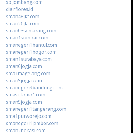
spijombang.com
dianflores.id
sman48jkt.com
sman26jkt.com
sman03semarang.com
sman1sumbar.com
smanegeri1bantul.com
smanegeri1bogor.com
sman1surabaya.com
sman6jogja.com
sma1magelang.com
sman9jogja.com
smanegeri3bandung.com
smasutomo1.com
sman5jogja.com
smanegeri1tangerang.com
sma1purworejo.com
smanegeri1jember.com
sman2bekasi.com