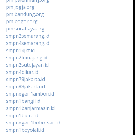
pmijogja.org
pmibandung.org
pmibogor.org
pmisurabaya.org
smpn2semarang.id
smpn4semarang.id
smpn14jkt.id
smpn2lumajang.id
smpn2sutojayan.id
smpn4blitar.id
smpn78jakarta.id
smpn88jakarta.id
smpnegeri1ambon.id
smpn1bangil.id
smpn1banjarmasin.id
smpn1biora.id
smpnegeri1bobotsari.id
smpn1boyolali.id