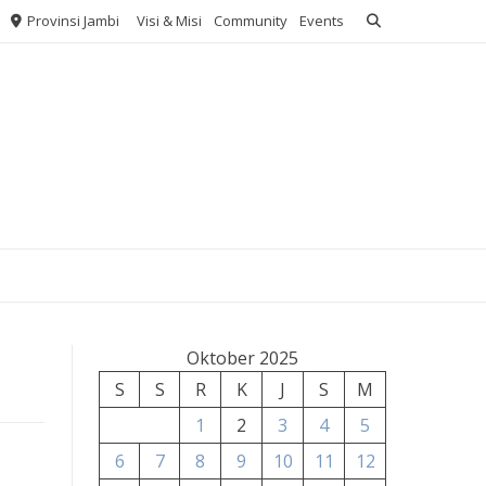
Provinsi Jambi
Visi & Misi
Community
Events
Oktober 2025
S
S
R
K
J
S
M
1
2
3
4
5
6
7
8
9
10
11
12