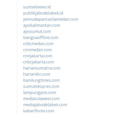
sumselnews.id
publikjabodetabek.id
pemudapancasilamedan.com
ayokalimantan.com
ayosumut.com
bangsaoffline.com
cnbcmedan.com
cnnmedan.com
cnnjakarta.com
cnbcjakarta.com
hariansumatra.com
harianikn.com
bandungtimes.com
sumutekspres.com
lampungpos.com
mediasulawesi.com
mediajabodetabek.com
kabarflores.com