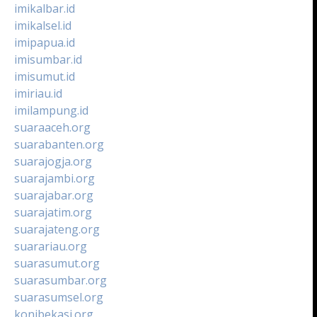
imikalbar.id
imikalsel.id
imipapua.id
imisumbar.id
imisumut.id
imiriau.id
imilampung.id
suaraaceh.org
suarabanten.org
suarajogja.org
suarajambi.org
suarajabar.org
suarajatim.org
suarajateng.org
suarariau.org
suarasumut.org
suarasumbar.org
suarasumsel.org
konibekasi.org