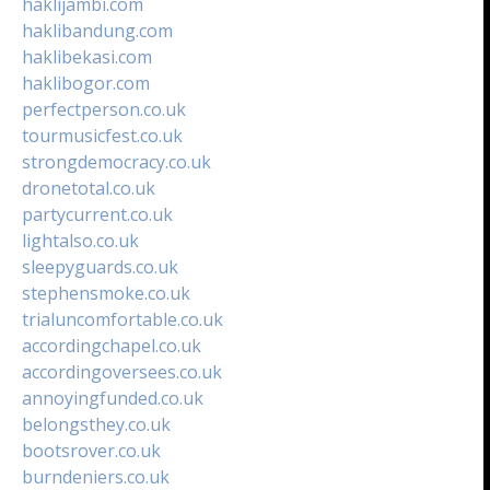
haklijambi.com
haklibandung.com
haklibekasi.com
haklibogor.com
perfectperson.co.uk
tourmusicfest.co.uk
strongdemocracy.co.uk
dronetotal.co.uk
partycurrent.co.uk
lightalso.co.uk
sleepyguards.co.uk
stephensmoke.co.uk
trialuncomfortable.co.uk
accordingchapel.co.uk
accordingoversees.co.uk
annoyingfunded.co.uk
belongsthey.co.uk
bootsrover.co.uk
burndeniers.co.uk