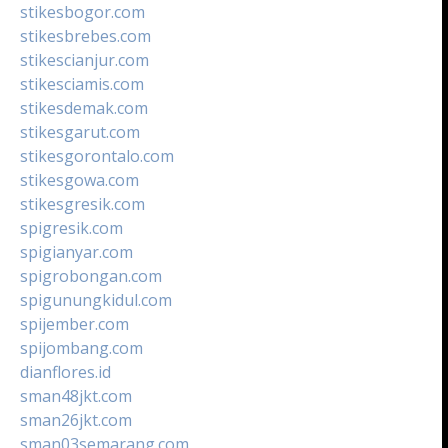
stikesbogor.com
stikesbrebes.com
stikescianjur.com
stikesciamis.com
stikesdemak.com
stikesgarut.com
stikesgorontalo.com
stikesgowa.com
stikesgresik.com
spigresik.com
spigianyar.com
spigrobongan.com
spigunungkidul.com
spijember.com
spijombang.com
dianflores.id
sman48jkt.com
sman26jkt.com
sman03semarang.com