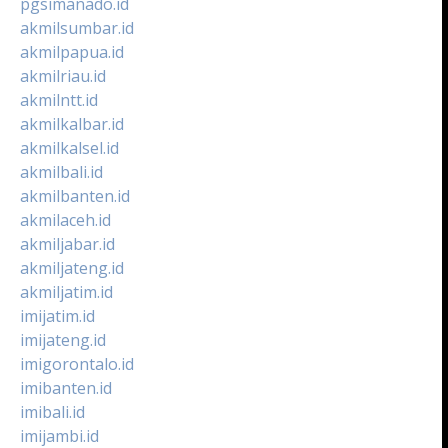
pgsimanado.id
akmilsumbar.id
akmilpapua.id
akmilriau.id
akmilntt.id
akmilkalbar.id
akmilkalsel.id
akmilbali.id
akmilbanten.id
akmilaceh.id
akmiljabar.id
akmiljateng.id
akmiljatim.id
imijatim.id
imijateng.id
imigorontalo.id
imibanten.id
imibali.id
imijambi.id