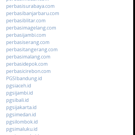
perbasisurabaya.com
perbasibanjarbaru.com
perbasiblitar.com
perbasimagelang.com
perbasijambi.com
perbasiserang.com
perbasitangerang.com
perbasimalang.com
perbasidepok.com
perbasicirebon.com
PGSIbandung.id
pgsiaceh.id
pgsijambi.id
pgsibali.id
pgsijakarta.id
pgsimedan.id
pgsilombok.id
pgsimaluku.id