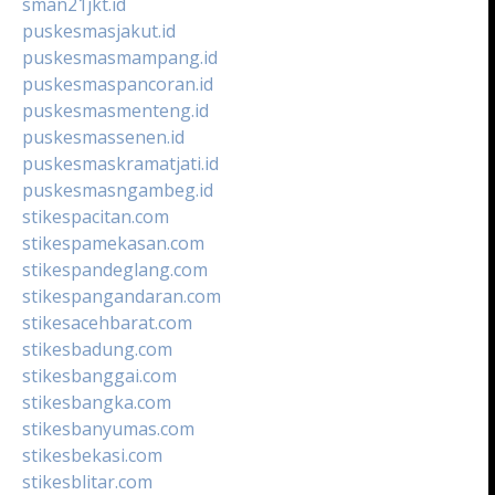
sman21jkt.id
puskesmasjakut.id
puskesmasmampang.id
puskesmaspancoran.id
puskesmasmenteng.id
puskesmassenen.id
puskesmaskramatjati.id
puskesmasngambeg.id
stikespacitan.com
stikespamekasan.com
stikespandeglang.com
stikespangandaran.com
stikesacehbarat.com
stikesbadung.com
stikesbanggai.com
stikesbangka.com
stikesbanyumas.com
stikesbekasi.com
stikesblitar.com