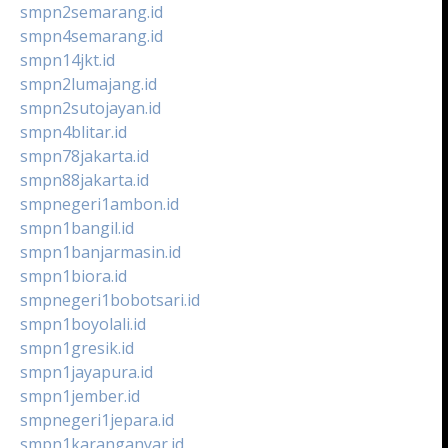
smpn2semarang.id
smpn4semarang.id
smpn14jkt.id
smpn2lumajang.id
smpn2sutojayan.id
smpn4blitar.id
smpn78jakarta.id
smpn88jakarta.id
smpnegeri1ambon.id
smpn1bangil.id
smpn1banjarmasin.id
smpn1biora.id
smpnegeri1bobotsari.id
smpn1boyolali.id
smpn1gresik.id
smpn1jayapura.id
smpn1jember.id
smpnegeri1jepara.id
smpn1karanganyar.id