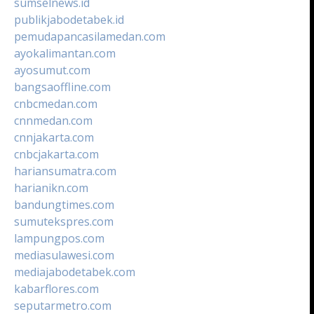
sumselnews.id
publikjabodetabek.id
pemudapancasilamedan.com
ayokalimantan.com
ayosumut.com
bangsaoffline.com
cnbcmedan.com
cnnmedan.com
cnnjakarta.com
cnbcjakarta.com
hariansumatra.com
harianikn.com
bandungtimes.com
sumutekspres.com
lampungpos.com
mediasulawesi.com
mediajabodetabek.com
kabarflores.com
seputarmetro.com