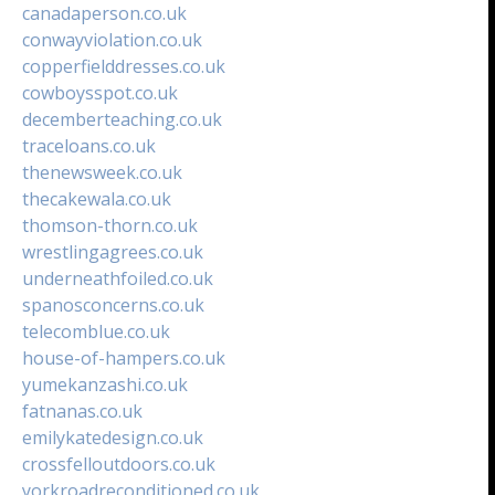
canadaperson.co.uk
conwayviolation.co.uk
copperfielddresses.co.uk
cowboysspot.co.uk
decemberteaching.co.uk
traceloans.co.uk
thenewsweek.co.uk
thecakewala.co.uk
thomson-thorn.co.uk
wrestlingagrees.co.uk
underneathfoiled.co.uk
spanosconcerns.co.uk
telecomblue.co.uk
house-of-hampers.co.uk
yumekanzashi.co.uk
fatnanas.co.uk
emilykatedesign.co.uk
crossfelloutdoors.co.uk
yorkroadreconditioned.co.uk