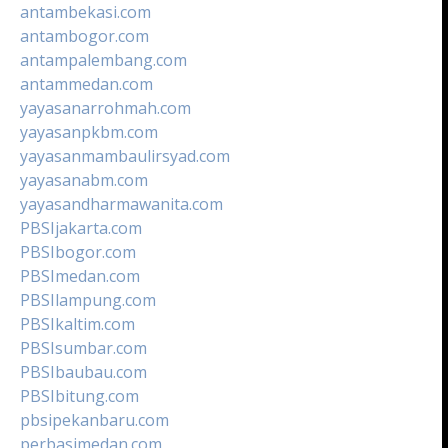
antambekasi.com
antambogor.com
antampalembang.com
antammedan.com
yayasanarrohmah.com
yayasanpkbm.com
yayasanmambaulirsyad.com
yayasanabm.com
yayasandharmawanita.com
PBSIjakarta.com
PBSIbogor.com
PBSImedan.com
PBSIlampung.com
PBSIkaltim.com
PBSIsumbar.com
PBSIbaubau.com
PBSIbitung.com
pbsipekanbaru.com
perbasimedan.com