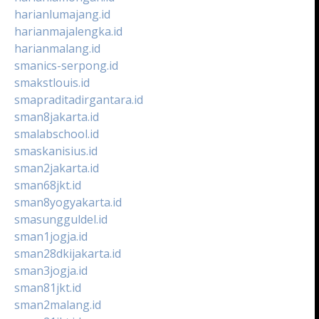
harianlumajang.id
harianmajalengka.id
harianmalang.id
smanics-serpong.id
smakstlouis.id
smapraditadirgantara.id
sman8jakarta.id
smalabschool.id
smaskanisius.id
sman2jakarta.id
sman68jkt.id
sman8yogyakarta.id
smasungguldel.id
sman1jogja.id
sman28dkijakarta.id
sman3jogja.id
sman81jkt.id
sman2malang.id