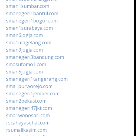
sman1sumbar.com
smanegeri1bantul.com
smanegeri1bogor.com
sman1surabaya.com
sman6jogja.com
sma1magelang.com
sman9jogja.com
smanegeri3bandung.com
smasutomo1.com
sman5jogja.com
smanegeri1tangerang.com
sma1purworejo.com
smanegeri1jember.com
sman2bekasi.com
smanegeri47jkt.com
sma1wonosari.com
rscahayasehat.com
rsumalikasim.com