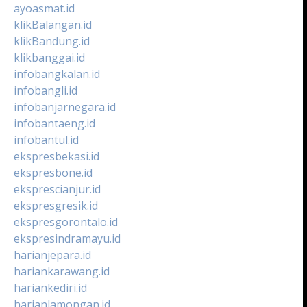
ayoasmat.id
klikBalangan.id
klikBandung.id
klikbanggai.id
infobangkalan.id
infobangli.id
infobanjarnegara.id
infobantaeng.id
infobantul.id
ekspresbekasi.id
ekspresbone.id
eksprescianjur.id
ekspresgresik.id
ekspresgorontalo.id
ekspresindramayu.id
harianjepara.id
hariankarawang.id
hariankediri.id
harianlamongan.id