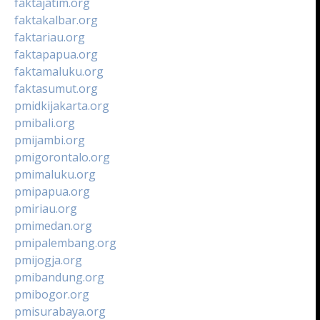
faktajatim.org
faktakalbar.org
faktariau.org
faktapapua.org
faktamaluku.org
faktasumut.org
pmidkijakarta.org
pmibali.org
pmijambi.org
pmigorontalo.org
pmimaluku.org
pmipapua.org
pmiriau.org
pmimedan.org
pmipalembang.org
pmijogja.org
pmibandung.org
pmibogor.org
pmisurabaya.org