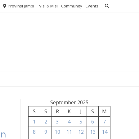
Provinsi Jambi
Visi & Misi
Community
Events
September 2025
S
S
R
K
J
S
M
1
2
3
4
5
6
7
an
8
9
10
11
12
13
14