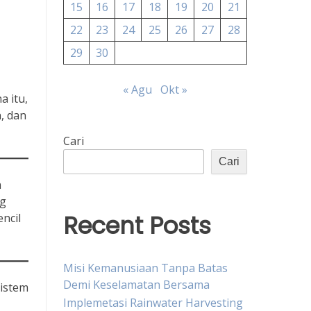
15
16
17
18
19
20
21
22
23
24
25
26
27
28
29
30
« Agu
Okt »
a itu,
, dan
Cari
Cari
n
ng
Recent Posts
ncil
Misi Kemanusiaan Tanpa Batas
Demi Keselamatan Bersama
istem
Implemetasi Rainwater Harvesting