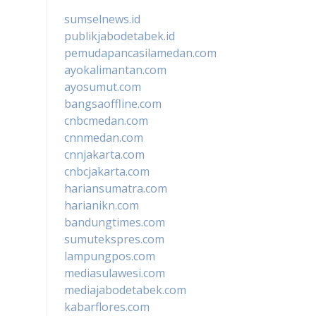
sumselnews.id
publikjabodetabek.id
pemudapancasilamedan.com
ayokalimantan.com
ayosumut.com
bangsaoffline.com
cnbcmedan.com
cnnmedan.com
cnnjakarta.com
cnbcjakarta.com
hariansumatra.com
harianikn.com
bandungtimes.com
sumutekspres.com
lampungpos.com
mediasulawesi.com
mediajabodetabek.com
kabarflores.com