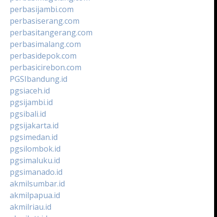
perbasijambi.com
perbasiserang.com
perbasitangerang.com
perbasimalang.com
perbasidepok.com
perbasicirebon.com
PGSIbandung.id
pgsiaceh.id
pgsijambi.id
pgsibali.id
pgsijakarta.id
pgsimedan.id
pgsilombok.id
pgsimaluku.id
pgsimanado.id
akmilsumbar.id
akmilpapua.id
akmilriau.id