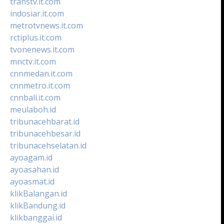
transtv.it.com
indosiar.it.com
metrotvnews.it.com
rctiplus.it.com
tvonenews.it.com
mnctv.it.com
cnnmedan.it.com
cnnmetro.it.com
cnnbali.it.com
meulaboh.id
tribunacehbarat.id
tribunacehbesar.id
tribunacehselatan.id
ayoagam.id
ayoasahan.id
ayoasmat.id
klikBalangan.id
klikBandung.id
klikbanggai.id