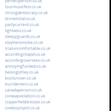
perfectperson.co.uk
tourmusicfest.co.uk
strongdemocracy.co.uk
dronetotal.co.uk
partycurrent.co.uk
lightalso.co.uk
sleepyguards.co.uk
stephensmoke.co.uk
trialuncomfortable.co.uk
accordingchapel.co.uk
accordingoversees.co.uk
annoyingfunded.co.uk
belongsthey.co.uk
bootsrover.co.uk
burndeniers.co.uk
canadaperson.co.uk
conwayviolation.co.uk
copperfielddresses.co.uk
cowboysspot.co.uk