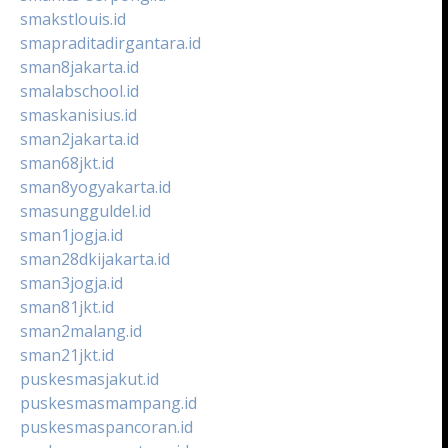
smakstlouis.id
smapraditadirgantara.id
sman8jakarta.id
smalabschool.id
smaskanisius.id
sman2jakarta.id
sman68jkt.id
sman8yogyakarta.id
smasungguldel.id
sman1jogja.id
sman28dkijakarta.id
sman3jogja.id
sman81jkt.id
sman2malang.id
sman21jkt.id
puskesmasjakut.id
puskesmasmampang.id
puskesmaspancoran.id