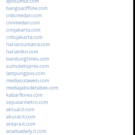
ayosumut.com
bangsaoffline.com
cnbcmedan.com
cnnmedan.com
cnnjakarta.com
cnbcjakarta.com
hariansumatra.com
harianikn.com
bandungtimes.com
sumutekspres.com
lampungpos.com
mediasulawesi.com
mediajabodetabek.com
kabarflores.com
seputarmetro.com
aktual.it.com
akurat.it.com
antara.it.com
analisadaily.it.com