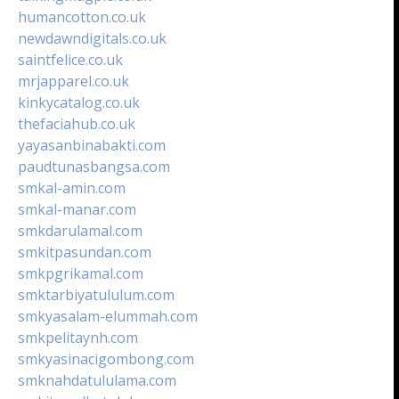
humancotton.co.uk
newdawndigitals.co.uk
saintfelice.co.uk
mrjapparel.co.uk
kinkycatalog.co.uk
thefaciahub.co.uk
yayasanbinabakti.com
paudtunasbangsa.com
smkal-amin.com
smkal-manar.com
smkdarulamal.com
smkitpasundan.com
smkpgrikamal.com
smktarbiyatululum.com
smkyasalam-elummah.com
smkpelitaynh.com
smkyasinacigombong.com
smknahdatululama.com