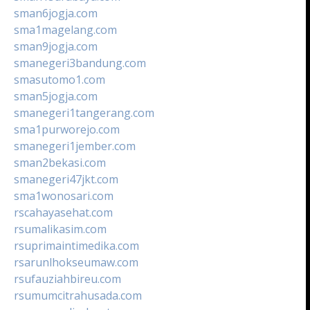
sman6jogja.com
sma1magelang.com
sman9jogja.com
smanegeri3bandung.com
smasutomo1.com
sman5jogja.com
smanegeri1tangerang.com
sma1purworejo.com
smanegeri1jember.com
sman2bekasi.com
smanegeri47jkt.com
sma1wonosari.com
rscahayasehat.com
rsumalikasim.com
rsuprimaintimedika.com
rsarunlhokseumaw.com
rsufauziahbireu.com
rsumumcitrahusada.com