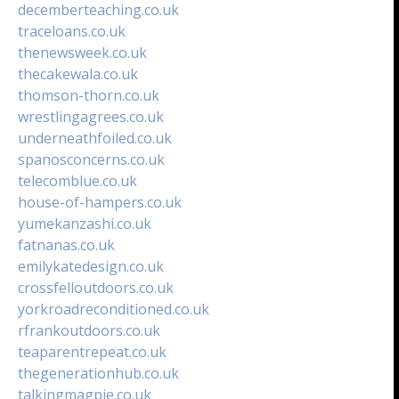
decemberteaching.co.uk
traceloans.co.uk
thenewsweek.co.uk
thecakewala.co.uk
thomson-thorn.co.uk
wrestlingagrees.co.uk
underneathfoiled.co.uk
spanosconcerns.co.uk
telecomblue.co.uk
house-of-hampers.co.uk
yumekanzashi.co.uk
fatnanas.co.uk
emilykatedesign.co.uk
crossfelloutdoors.co.uk
yorkroadreconditioned.co.uk
rfrankoutdoors.co.uk
teaparentrepeat.co.uk
thegenerationhub.co.uk
talkingmagpie.co.uk