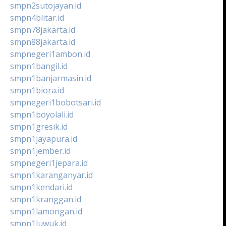
smpn2sutojayan.id
smpn4blitar.id
smpn78jakarta.id
smpn88jakarta.id
smpnegeri1ambon.id
smpn1bangil.id
smpn1banjarmasin.id
smpn1biora.id
smpnegeri1bobotsari.id
smpn1boyolali.id
smpn1gresik.id
smpn1jayapura.id
smpn1jember.id
smpnegeri1jepara.id
smpn1karanganyar.id
smpn1kendari.id
smpn1kranggan.id
smpn1lamongan.id
smpn1luwuk.id