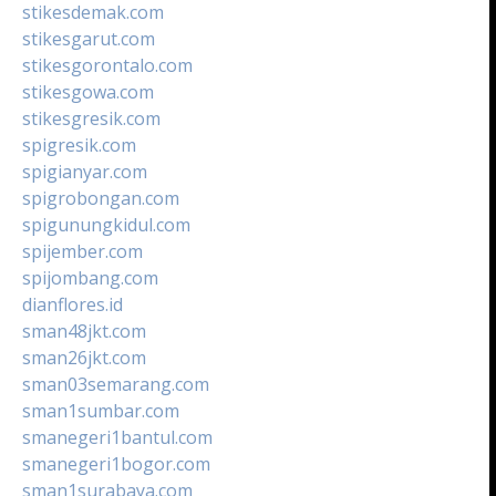
stikesdemak.com
stikesgarut.com
stikesgorontalo.com
stikesgowa.com
stikesgresik.com
spigresik.com
spigianyar.com
spigrobongan.com
spigunungkidul.com
spijember.com
spijombang.com
dianflores.id
sman48jkt.com
sman26jkt.com
sman03semarang.com
sman1sumbar.com
smanegeri1bantul.com
smanegeri1bogor.com
sman1surabaya.com