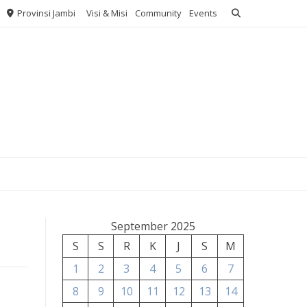
Provinsi Jambi
Visi & Misi
Community
Events
September 2025
S
S
R
K
J
S
M
1
2
3
4
5
6
7
8
9
10
11
12
13
14