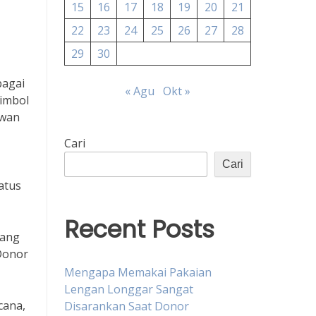
15
16
17
18
19
20
21
22
23
24
25
26
27
28
29
30
bagai
« Agu
Okt »
simbol
awan
Cari
Cari
atus
Recent Posts
yang
Donor
Mengapa Memakai Pakaian
Lengan Longgar Sangat
cana,
Disarankan Saat Donor