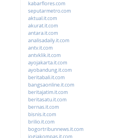
kabarflores.com
seputarmetro.com
aktual.it.com
akurat.it.com
antara.it.com
analisadaily.it.com
antv.it.com
antvklik.it.com
ayojakarta.it.com
ayobandung.it.com
beritabali.it.com
bangsaonline.it.com
beritajatim.it.com
beritasatu.it.com
bernas.it.com
bisnis.it.com
brilio.it.com
bogortribunnews.it.com
jogjakompas.it.com