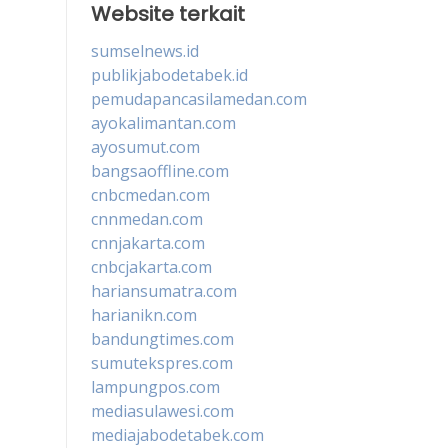
Website terkait
sumselnews.id
publikjabodetabek.id
pemudapancasilamedan.com
ayokalimantan.com
ayosumut.com
bangsaoffline.com
cnbcmedan.com
cnnmedan.com
cnnjakarta.com
cnbcjakarta.com
hariansumatra.com
harianikn.com
bandungtimes.com
sumutekspres.com
lampungpos.com
mediasulawesi.com
mediajabodetabek.com