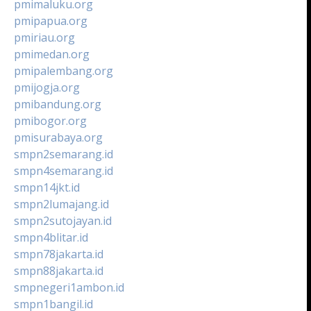
pmimaluku.org
pmipapua.org
pmiriau.org
pmimedan.org
pmipalembang.org
pmijogja.org
pmibandung.org
pmibogor.org
pmisurabaya.org
smpn2semarang.id
smpn4semarang.id
smpn14jkt.id
smpn2lumajang.id
smpn2sutojayan.id
smpn4blitar.id
smpn78jakarta.id
smpn88jakarta.id
smpnegeri1ambon.id
smpn1bangil.id