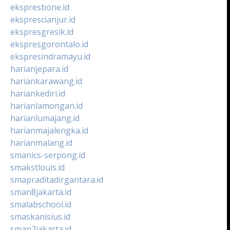
ekspresbone.id
eksprescianjur.id
ekspresgresik.id
ekspresgorontalo.id
ekspresindramayu.id
harianjepara.id
hariankarawang.id
hariankediri.id
harianlamongan.id
harianlumajang.id
harianmajalengka.id
harianmalang.id
smanics-serpong.id
smakstlouis.id
smapraditadirgantara.id
sman8jakarta.id
smalabschool.id
smaskanisius.id
sman2jakarta.id