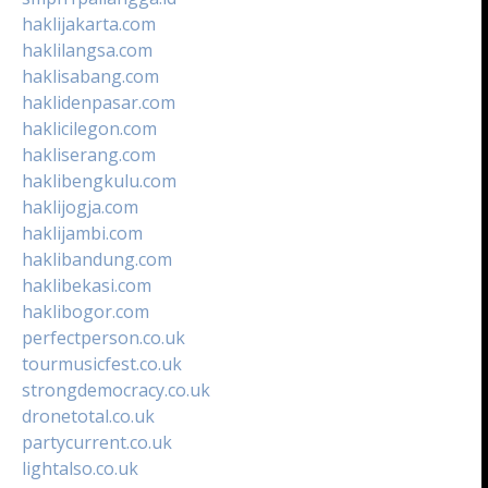
haklijakarta.com
haklilangsa.com
haklisabang.com
haklidenpasar.com
haklicilegon.com
hakliserang.com
haklibengkulu.com
haklijogja.com
haklijambi.com
haklibandung.com
haklibekasi.com
haklibogor.com
perfectperson.co.uk
tourmusicfest.co.uk
strongdemocracy.co.uk
dronetotal.co.uk
partycurrent.co.uk
lightalso.co.uk