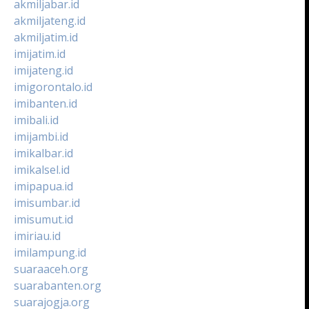
akmiljabar.id
akmiljateng.id
akmiljatim.id
imijatim.id
imijateng.id
imigorontalo.id
imibanten.id
imibali.id
imijambi.id
imikalbar.id
imikalsel.id
imipapua.id
imisumbar.id
imisumut.id
imiriau.id
imilampung.id
suaraaceh.org
suarabanten.org
suarajogja.org