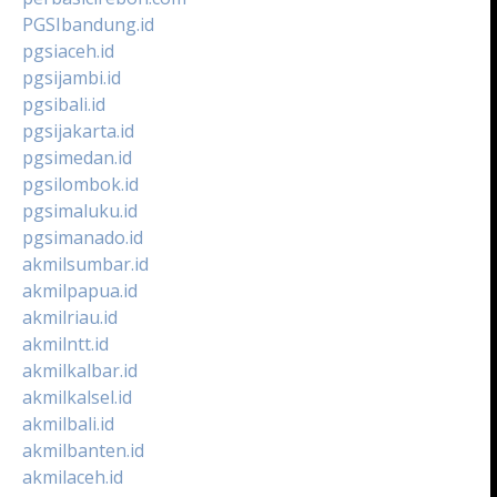
PGSIbandung.id
pgsiaceh.id
pgsijambi.id
pgsibali.id
pgsijakarta.id
pgsimedan.id
pgsilombok.id
pgsimaluku.id
pgsimanado.id
akmilsumbar.id
akmilpapua.id
akmilriau.id
akmilntt.id
akmilkalbar.id
akmilkalsel.id
akmilbali.id
akmilbanten.id
akmilaceh.id