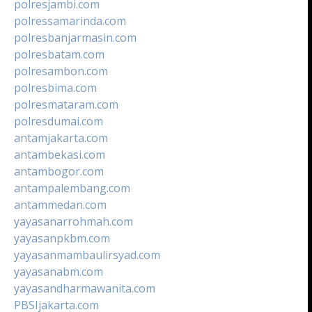
polresjambi.com
polressamarinda.com
polresbanjarmasin.com
polresbatam.com
polresambon.com
polresbima.com
polresmataram.com
polresdumai.com
antamjakarta.com
antambekasi.com
antambogor.com
antampalembang.com
antammedan.com
yayasanarrohmah.com
yayasanpkbm.com
yayasanmambaulirsyad.com
yayasanabm.com
yayasandharmawanita.com
PBSIjakarta.com