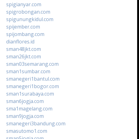
spigianyar.com
spigrobongan.com
spigunungkidul.com
spijember.com
spijombang.com
dianflores.id
sman48jkt.com
sman26jkt.com
sman03semarang.com
sman1sumbar.com
smanegeri1bantul.com
smanegeri1bogor.com
sman1surabaya.com
sman6jogja.com
sma1magelang.com
sman9jogja.com
smanegeri3bandung.com
smasutomo1.com
sman5jogja.com