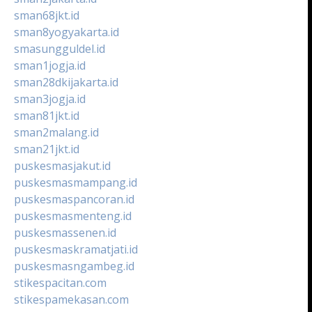
sman68jkt.id
sman8yogyakarta.id
smasungguldel.id
sman1jogja.id
sman28dkijakarta.id
sman3jogja.id
sman81jkt.id
sman2malang.id
sman21jkt.id
puskesmasjakut.id
puskesmasmampang.id
puskesmaspancoran.id
puskesmasmenteng.id
puskesmassenen.id
puskesmaskramatjati.id
puskesmasngambeg.id
stikespacitan.com
stikespamekasan.com