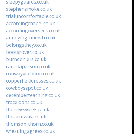
sleepyguards.co.uk
stephensmoke.co.uk
trialuncomfortable.co.uk
accordingchapel.co.uk
accordingoversees.co.uk
annoyingfunded.co.uk
belongsthey.co.uk
bootsrover.co.uk
burndeniers.co.uk
canadaperson.co.uk
conwayviolation.co.uk
copperfielddresses.co.uk
cowboysspot.co.uk
decemberteaching.co.uk
traceloans.co.uk
thenewsweek.co.uk
thecakewala.co.uk
thomson-thorn.co.uk
wrestlingagrees.co.uk