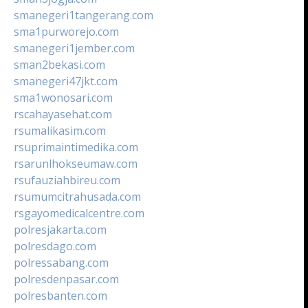
smanegeri1tangerang.com
sma1purworejo.com
smanegeri1jember.com
sman2bekasi.com
smanegeri47jkt.com
sma1wonosari.com
rscahayasehat.com
rsumalikasim.com
rsuprimaintimedika.com
rsarunlhokseumaw.com
rsufauziahbireu.com
rsumumcitrahusada.com
rsgayomedicalcentre.com
polresjakarta.com
polresdago.com
polressabang.com
polresdenpasar.com
polresbanten.com