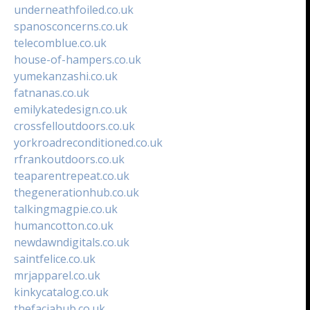
underneathfoiled.co.uk
spanosconcerns.co.uk
telecomblue.co.uk
house-of-hampers.co.uk
yumekanzashi.co.uk
fatnanas.co.uk
emilykatedesign.co.uk
crossfelloutdoors.co.uk
yorkroadreconditioned.co.uk
rfrankoutdoors.co.uk
teaparentrepeat.co.uk
thegenerationhub.co.uk
talkingmagpie.co.uk
humancotton.co.uk
newdawndigitals.co.uk
saintfelice.co.uk
mrjapparel.co.uk
kinkycatalog.co.uk
thefaciahub.co.uk