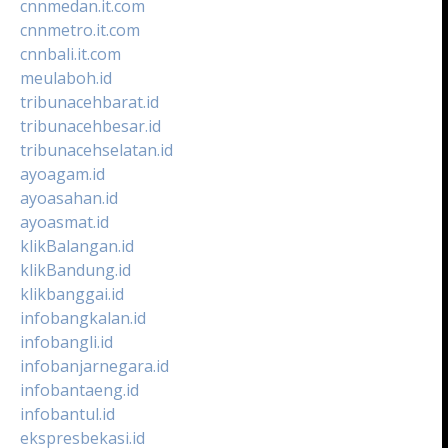
cnnmedan.it.com
cnnmetro.it.com
cnnbali.it.com
meulaboh.id
tribunacehbarat.id
tribunacehbesar.id
tribunacehselatan.id
ayoagam.id
ayoasahan.id
ayoasmat.id
klikBalangan.id
klikBandung.id
klikbanggai.id
infobangkalan.id
infobangli.id
infobanjarnegara.id
infobantaeng.id
infobantul.id
ekspresbekasi.id