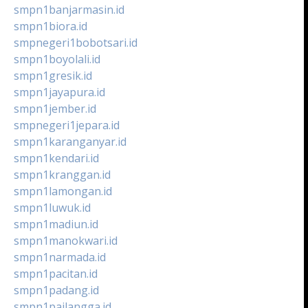
smpn1banjarmasin.id
smpn1biora.id
smpnegeri1bobotsari.id
smpn1boyolali.id
smpn1gresik.id
smpn1jayapura.id
smpn1jember.id
smpnegeri1jepara.id
smpn1karanganyar.id
smpn1kendari.id
smpn1kranggan.id
smpn1lamongan.id
smpn1luwuk.id
smpn1madiun.id
smpn1manokwari.id
smpn1narmada.id
smpn1pacitan.id
smpn1padang.id
smpn1pailangga.id