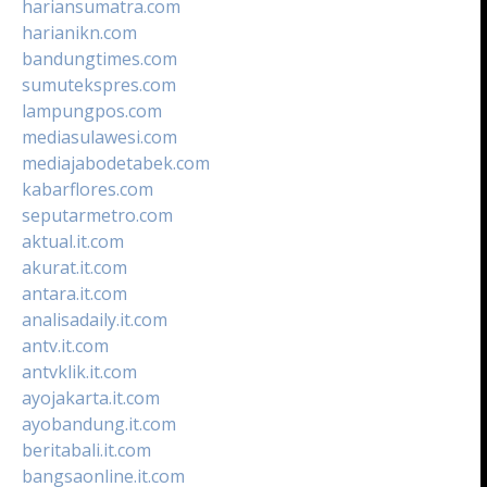
hariansumatra.com
harianikn.com
bandungtimes.com
sumutekspres.com
lampungpos.com
mediasulawesi.com
mediajabodetabek.com
kabarflores.com
seputarmetro.com
aktual.it.com
akurat.it.com
antara.it.com
analisadaily.it.com
antv.it.com
antvklik.it.com
ayojakarta.it.com
ayobandung.it.com
beritabali.it.com
bangsaonline.it.com