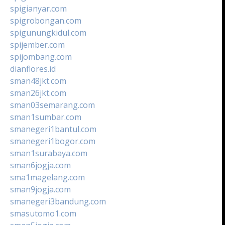
spigianyar.com
spigrobongan.com
spigunungkidul.com
spijember.com
spijombang.com
dianflores.id
sman48jkt.com
sman26jkt.com
sman03semarang.com
sman1sumbar.com
smanegeri1bantul.com
smanegeri1bogor.com
sman1surabaya.com
sman6jogja.com
sma1magelang.com
sman9jogja.com
smanegeri3bandung.com
smasutomo1.com