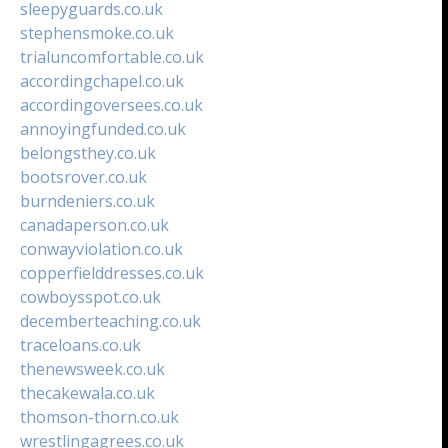
sleepyguards.co.uk
stephensmoke.co.uk
trialuncomfortable.co.uk
accordingchapel.co.uk
accordingoversees.co.uk
annoyingfunded.co.uk
belongsthey.co.uk
bootsrover.co.uk
burndeniers.co.uk
canadaperson.co.uk
conwayviolation.co.uk
copperfielddresses.co.uk
cowboysspot.co.uk
decemberteaching.co.uk
traceloans.co.uk
thenewsweek.co.uk
thecakewala.co.uk
thomson-thorn.co.uk
wrestlingagrees.co.uk