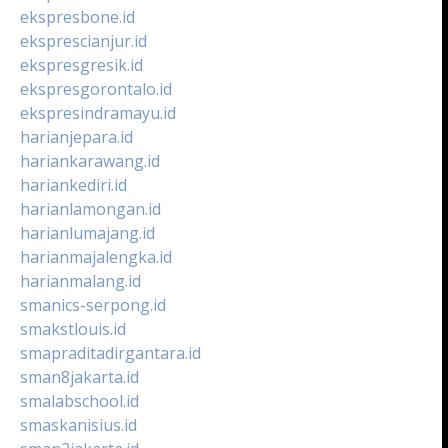
ekspresbone.id
eksprescianjur.id
ekspresgresik.id
ekspresgorontalo.id
ekspresindramayu.id
harianjepara.id
hariankarawang.id
hariankediri.id
harianlamongan.id
harianlumajang.id
harianmajalengka.id
harianmalang.id
smanics-serpong.id
smakstlouis.id
smapraditadirgantara.id
sman8jakarta.id
smalabschool.id
smaskanisius.id