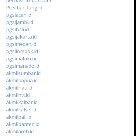
perbasicirebon.com
PGSIbandung.id
pgsiaceh.id
pgsijambi.id
pgsibali.id
pgsijakarta.id
pgsimedan.id
pgsilombok.id
pgsimaluku.id
pgsimanado.id
akmilsumbar.id
akmilpapua.id
akmilriau.id
akmilntt.id
akmilkalbar.id
akmilkalsel.id
akmilbali.id
akmilbanten.id
akmilaceh.id