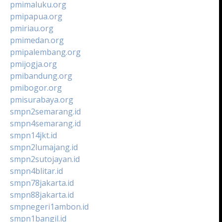
pmimaluku.org
pmipapua.org
pmiriau.org
pmimedan.org
pmipalembang.org
pmijogja.org
pmibandung.org
pmibogor.org
pmisurabaya.org
smpn2semarang.id
smpn4semarang.id
smpn14jkt.id
smpn2lumajang.id
smpn2sutojayan.id
smpn4blitar.id
smpn78jakarta.id
smpn88jakarta.id
smpnegeri1ambon.id
smpn1bangil.id