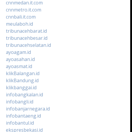
cnnmedan.it.com
cnnmetro.it.com
cnnbali.it.com
meulaboh.id
tribunacehbarat.id
tribunacehbesar.id
tribunacehselatan.id
ayoagam.id
ayoasahan.id
ayoasmat.id
klikBalangan.id
klikBandung.id
klikbanggai.id
infobangkalan.id
infobangli.id
infobanjarnegara.id
infobantaeng.id
infobantul.id
ekspresbekasi.id