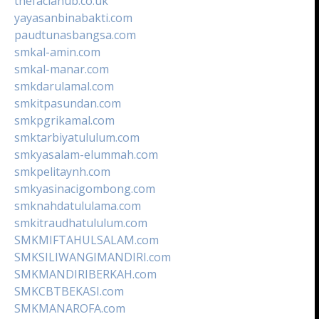
thefaciahub.co.uk
yayasanbinabakti.com
paudtunasbangsa.com
smkal-amin.com
smkal-manar.com
smkdarulamal.com
smkitpasundan.com
smkpgrikamal.com
smktarbiyatululum.com
smkyasalam-elummah.com
smkpelitaynh.com
smkyasinacigombong.com
smknahdatululama.com
smkitraudhatululum.com
SMKMIFTAHULSALAM.com
SMKSILIWANGIMANDIRI.com
SMKMANDIRIBERKAH.com
SMKCBTBEKASI.com
SMKMANAROFA.com