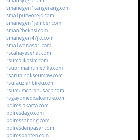
sman5jogja.com
smanegeri1tangerang.com
sma1purworejo.com
smanegeri1jember.com
sman2bekasi.com
smanegeri47jkt.com
sma1wonosari.com
rscahayasehat.com
rsumalikasim.com
rsuprimaintimedika.com
rsarunlhokseumaw.com
rsufauziahbireu.com
rsumumcitrahusada.com
rsgayomedicalcentre.com
polresjakarta.com
polresdago.com
polressabang.com
polresdenpasar.com
polresbanten.com