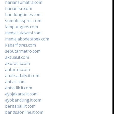
hariansumatra.com
harianikn.com
bandungtimes.com
sumutekspres.com
lampungpos.com
mediasulawesi.com
mediajabodetabek.com
kabarflores.com
seputarmetro.com
aktual.it.com
akurat.it.com
antara.it.com
analisadaily.it.com
antv.it.com
antvklik.it.com
ayojakarta.it.com
ayobandung.it.com
beritabali.it.com
bangsaonline.it.com