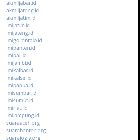
akmiljabar.id
akmiljateng.id
akmiljatim.id
imijatim.id
imijateng.id
imigorontalo.id
imibanten.id
imibali.id
imijambi.id
imikalbar.id
imikalsel.id
imipapua.id
imisumbar.id
imisumut.id
imiriau.id
imilampung.id
suaraaceh.org
suarabanten.org
suarajogja.org