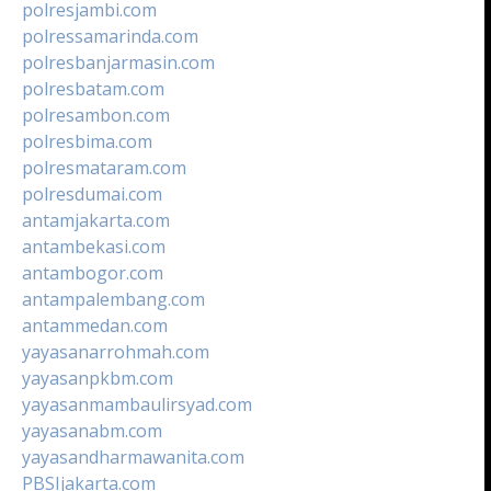
polresjambi.com
polressamarinda.com
polresbanjarmasin.com
polresbatam.com
polresambon.com
polresbima.com
polresmataram.com
polresdumai.com
antamjakarta.com
antambekasi.com
antambogor.com
antampalembang.com
antammedan.com
yayasanarrohmah.com
yayasanpkbm.com
yayasanmambaulirsyad.com
yayasanabm.com
yayasandharmawanita.com
PBSIjakarta.com