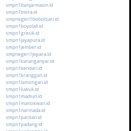
smpn1banjarmasin.id
smpn1biora.id
smpnegeri1bobotsari.id
smpn1boyolali.id
smpn1gresik.id
smpn1jayapura.id
smpn1jember.id
smpnegeri1jepara.id
smpn1karanganyar.id
smpn1kendari.id
smpn1kranggan.id
smpn1lamongan.id
smpn1luwuk.id
smpn1madiun.id
smpn1manokwari.id
smpn1narmada.id
smpn1pacitan.id
smpn1padang.id