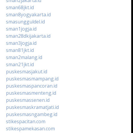
sman2jakarta.id
sman68jkt.id
sman8yogyakarta.id
smasungguldel.id
sman1jogja.id
sman28dkijakarta.id
sman3jogja.id
sman81jkt.id
sman2malang.id
sman21jkt.id
puskesmasjakut.id
puskesmasmampang.id
puskesmaspancoran.id
puskesmasmenteng.id
puskesmassenen.id
puskesmaskramatjati.id
puskesmasngambeg.id
stikespacitan.com
stikespamekasan.com