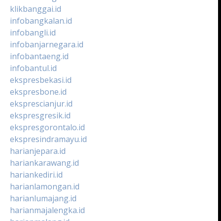
klikbanggai.id
infobangkalan.id
infobangli.id
infobanjarnegara.id
infobantaeng.id
infobantul.id
ekspresbekasi.id
ekspresbone.id
eksprescianjur.id
ekspresgresik.id
ekspresgorontalo.id
ekspresindramayu.id
harianjepara.id
hariankarawang.id
hariankediri.id
harianlamongan.id
harianlumajang.id
harianmajalengka.id