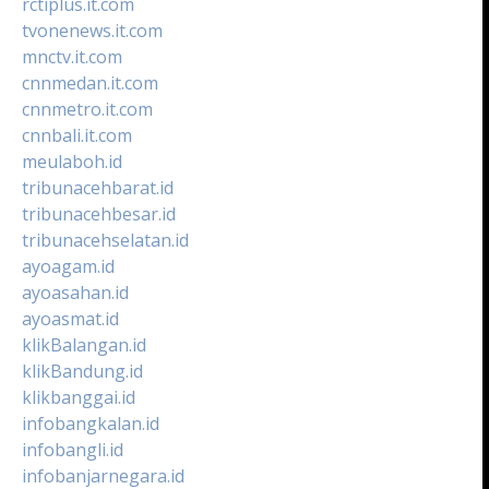
rctiplus.it.com
tvonenews.it.com
mnctv.it.com
cnnmedan.it.com
cnnmetro.it.com
cnnbali.it.com
meulaboh.id
tribunacehbarat.id
tribunacehbesar.id
tribunacehselatan.id
ayoagam.id
ayoasahan.id
ayoasmat.id
klikBalangan.id
klikBandung.id
klikbanggai.id
infobangkalan.id
infobangli.id
infobanjarnegara.id