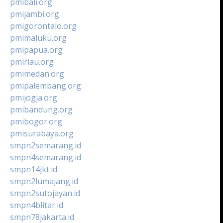
pmibali.org
pmijambi.org
pmigorontalo.org
pmimaluku.org
pmipapua.org
pmiriau.org
pmimedan.org
pmipalembang.org
pmijogja.org
pmibandung.org
pmibogor.org
pmisurabaya.org
smpn2semarang.id
smpn4semarang.id
smpn14jkt.id
smpn2lumajang.id
smpn2sutojayan.id
smpn4blitar.id
smpn78jakarta.id