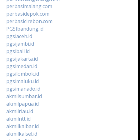
perbasimalang.com
perbasidepok.com
perbasicirebon.com
PGSIbandung.id
pgsiaceh.id
pgsijambi.id
pgsibali.id
pgsijakarta.id
pgsimedan.id
pgsilombok.id
pgsimaluku.id
pgsimanado.id
akmilsumbar.id
akmilpapua.id
akmilriau.id
akmilntt.id
akmilkalbar.id
akmilkalsel.id