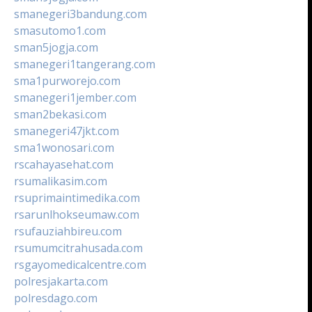
smanegeri3bandung.com
smasutomo1.com
sman5jogja.com
smanegeri1tangerang.com
sma1purworejo.com
smanegeri1jember.com
sman2bekasi.com
smanegeri47jkt.com
sma1wonosari.com
rscahayasehat.com
rsumalikasim.com
rsuprimaintimedika.com
rsarunlhokseumaw.com
rsufauziahbireu.com
rsumumcitrahusada.com
rsgayomedicalcentre.com
polresjakarta.com
polresdago.com