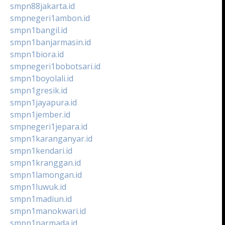
smpn88jakarta.id
smpnegeri1ambon.id
smpn1bangil.id
smpn1banjarmasin.id
smpn1biora.id
smpnegeri1bobotsari.id
smpn1boyolali.id
smpn1gresik.id
smpn1jayapura.id
smpn1jember.id
smpnegeri1jepara.id
smpn1karanganyar.id
smpn1kendari.id
smpn1kranggan.id
smpn1lamongan.id
smpn1luwuk.id
smpn1madiun.id
smpn1manokwari.id
smpn1narmada.id