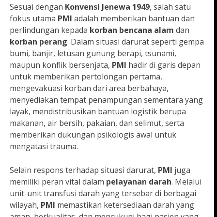
Sesuai dengan
Konvensi Jenewa 1949
, salah satu
fokus utama
PMI
adalah memberikan bantuan dan
perlindungan kepada
korban bencana alam
dan
korban perang
. Dalam situasi darurat seperti gempa
bumi, banjir, letusan gunung berapi, tsunami,
maupun konflik bersenjata,
PMI
hadir di garis depan
untuk memberikan pertolongan pertama,
mengevakuasi korban dari area berbahaya,
menyediakan tempat penampungan sementara yang
layak, mendistribusikan bantuan logistik berupa
makanan, air bersih, pakaian, dan selimut, serta
memberikan dukungan psikologis awal untuk
mengatasi trauma.
Selain respons terhadap situasi darurat,
PMI
juga
memiliki peran vital dalam
pelayanan darah
. Melalui
unit-unit transfusi darah yang tersebar di berbagai
wilayah,
PMI
memastikan ketersediaan darah yang
aman, berkualitas, dan mencukupi bagi pasien yang