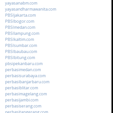
yayasanabm.com
yayasandharmawanita.com
PBSIjakarta.com
PBSIbogor.com
PBSImedan.com
PBSIlampung.com
PBSIkaltim.com
PBSIsumbar.com
PBSIbaubau.com
PBSIbitung.com
pbsipekanbaru.com
perbasimedan.com
perbasisurabaya.com
perbasibanjarbaru.com
perbasiblitar.com
perbasimagelang.com
perbasijambi.com
perbasiserang.com
perbasitangerang.com