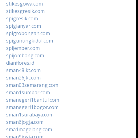
stikesgowa.com
stikesgresik.com
spigresik.com
spigianyar.com
spigrobongan.com
spigunungkidul.com
spijember.com
spijombang.com
dianflores.id
sman48jkt.com
sman26jkt.com
sman03semarang.com
sman1sumbar.com
smanegeri1bantul.com
smanegeri1bogor.com
sman1surabaya.com
sman6jogja.com
sma1magelang.com
sman9jogja.com