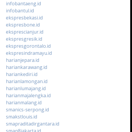
infobantaeng.id
infobantul.id
ekspresbekasi.id
ekspresbone.id
eksprescianjur.id
ekspresgresik.id
ekspresgorontalo.id
ekspresindramayu.id
harianjepara.id
hariankarawang.id
hariankediri.id
harianlamongan.id
harianlumajang.id
harianmajalengka.id
harianmalang.id
smanics-serpong.id
smakstlouis.id
smapraditadirgantara.id
sman8jakarta.id