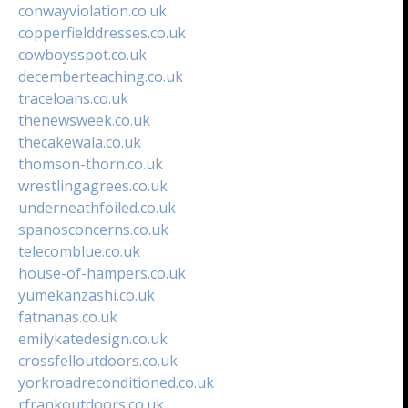
conwayviolation.co.uk
copperfielddresses.co.uk
cowboysspot.co.uk
decemberteaching.co.uk
traceloans.co.uk
thenewsweek.co.uk
thecakewala.co.uk
thomson-thorn.co.uk
wrestlingagrees.co.uk
underneathfoiled.co.uk
spanosconcerns.co.uk
telecomblue.co.uk
house-of-hampers.co.uk
yumekanzashi.co.uk
fatnanas.co.uk
emilykatedesign.co.uk
crossfelloutdoors.co.uk
yorkroadreconditioned.co.uk
rfrankoutdoors.co.uk