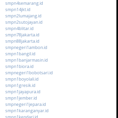
smpn4semarang.id
smpn14jkt.id
smpn2lumajang.id
smpn2sutojayan.id
smpn4blitar.id
smpn78jakarta.id
smpn88jakarta.id
smpnegeri1ambon.id
smpn1bangil.id
smpn1banjarmasin.id
smpn1biora.id
smpnegeri1bobotsari.id
smpn1boyolali.id
smpn1gresik.id
smpn1jayapura.id
smpn1jember.id
smpnegeri1jepara.id
smpn1karanganyar.id
smpn1kendari.id