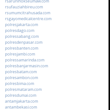
rsarunlhokseumaw.com
rsufauziahbireu.com
rsumumcitrahusada.com
rsgayomedicalcentre.com
polresjakarta.com
polresdago.com
polressabang.com
polresdenpasar.com
polresbanten.com
polresjambi.com
polressamarinda.com
polresbanjarmasin.com
polresbatam.com
polresambon.com
polresbima.com
polresmataram.com
polresdumai.com
antamjakarta.com
antambekasi.com