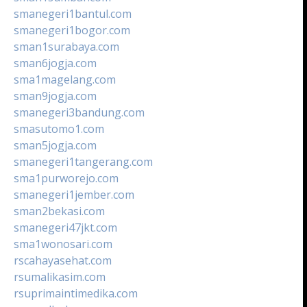
smanegeri1bantul.com
smanegeri1bogor.com
sman1surabaya.com
sman6jogja.com
sma1magelang.com
sman9jogja.com
smanegeri3bandung.com
smasutomo1.com
sman5jogja.com
smanegeri1tangerang.com
sma1purworejo.com
smanegeri1jember.com
sman2bekasi.com
smanegeri47jkt.com
sma1wonosari.com
rscahayasehat.com
rsumalikasim.com
rsuprimaintimedika.com