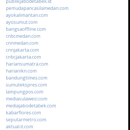
publikjabodetabek.id
pemudapancasilamedan.com
ayokalimantan.com
ayosumut.com
bangsaoffline.com
cnbcmedan.com
cnnmedan.com
cnnjakarta.com
cnbcjakarta.com
hariansumatra.com
harianikn.com
bandungtimes.com
sumutekspres.com
lampungpos.com
mediasulawesi.com
mediajabodetabek.com
kabarflores.com
seputarmetro.com
aktual.it.com