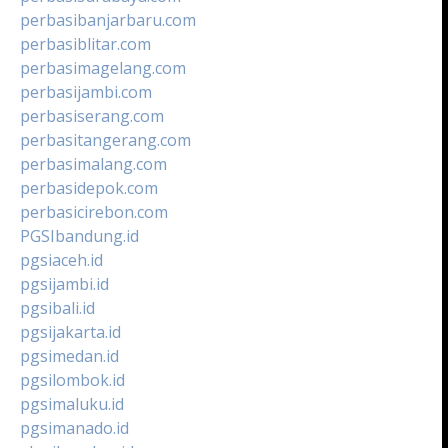
perbasibanjarbaru.com
perbasiblitar.com
perbasimagelang.com
perbasijambi.com
perbasiserang.com
perbasitangerang.com
perbasimalang.com
perbasidepok.com
perbasicirebon.com
PGSIbandung.id
pgsiaceh.id
pgsijambi.id
pgsibali.id
pgsijakarta.id
pgsimedan.id
pgsilombok.id
pgsimaluku.id
pgsimanado.id