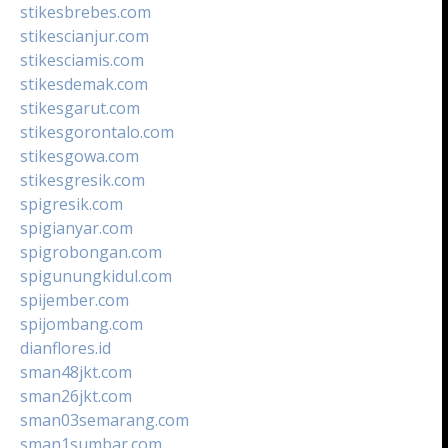
stikesbrebes.com
stikescianjur.com
stikesciamis.com
stikesdemak.com
stikesgarut.com
stikesgorontalo.com
stikesgowa.com
stikesgresik.com
spigresik.com
spigianyar.com
spigrobongan.com
spigunungkidul.com
spijember.com
spijombang.com
dianflores.id
sman48jkt.com
sman26jkt.com
sman03semarang.com
sman1sumbar.com