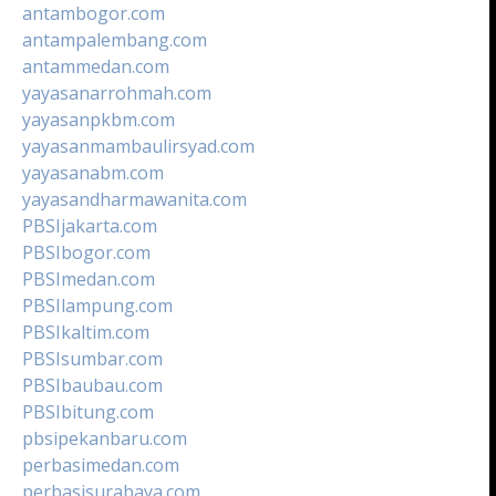
antambogor.com
antampalembang.com
antammedan.com
yayasanarrohmah.com
yayasanpkbm.com
yayasanmambaulirsyad.com
yayasanabm.com
yayasandharmawanita.com
PBSIjakarta.com
PBSIbogor.com
PBSImedan.com
PBSIlampung.com
PBSIkaltim.com
PBSIsumbar.com
PBSIbaubau.com
PBSIbitung.com
pbsipekanbaru.com
perbasimedan.com
perbasisurabaya.com