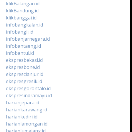
klikBalangan.id
klikBandung.id
klikbanggai.id
infobangkalan.id
infobangli.id
infobanjarnegara.id
infobantaeng.id
infobantul.id
ekspresbekasi.id
ekspresbone.id
eksprescianjur.id
ekspresgresik.id
ekspresgorontalo.id
ekspresindramayu.id
harianjepara.id
hariankarawang.id
hariankediri.id
harianlamongan.id
harianlumajang.id