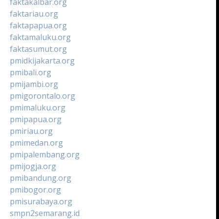
faktakalbar.org
faktariau.org
faktapapua.org
faktamaluku.org
faktasumut.org
pmidkijakarta.org
pmibali.org
pmijambi.org
pmigorontalo.org
pmimaluku.org
pmipapua.org
pmiriau.org
pmimedan.org
pmipalembang.org
pmijogja.org
pmibandung.org
pmibogor.org
pmisurabaya.org
smpn2semarang.id