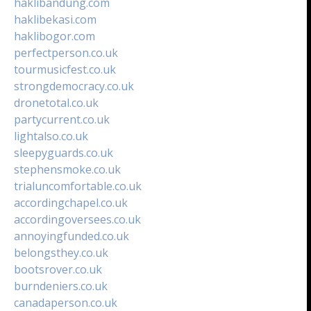
haklibandung.com
haklibekasi.com
haklibogor.com
perfectperson.co.uk
tourmusicfest.co.uk
strongdemocracy.co.uk
dronetotal.co.uk
partycurrent.co.uk
lightalso.co.uk
sleepyguards.co.uk
stephensmoke.co.uk
trialuncomfortable.co.uk
accordingchapel.co.uk
accordingoversees.co.uk
annoyingfunded.co.uk
belongsthey.co.uk
bootsrover.co.uk
burndeniers.co.uk
canadaperson.co.uk