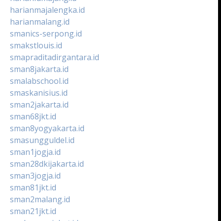
harianmajalengka.id
harianmalang.id
smanics-serpong.id
smakstlouis.id
smapraditadirgantara.id
sman8jakarta.id
smalabschool.id
smaskanisius.id
sman2jakarta.id
sman68jkt.id
sman8yogyakarta.id
smasungguldel.id
sman1jogja.id
sman28dkijakarta.id
sman3jogja.id
sman81jkt.id
sman2malang.id
sman21jkt.id