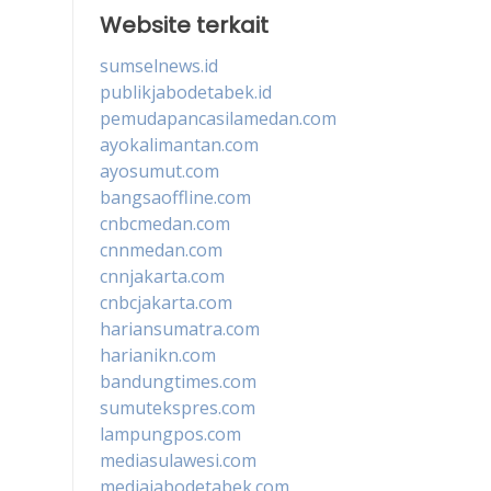
Website terkait
sumselnews.id
publikjabodetabek.id
pemudapancasilamedan.com
ayokalimantan.com
ayosumut.com
bangsaoffline.com
cnbcmedan.com
cnnmedan.com
cnnjakarta.com
cnbcjakarta.com
hariansumatra.com
harianikn.com
bandungtimes.com
sumutekspres.com
lampungpos.com
mediasulawesi.com
mediajabodetabek.com