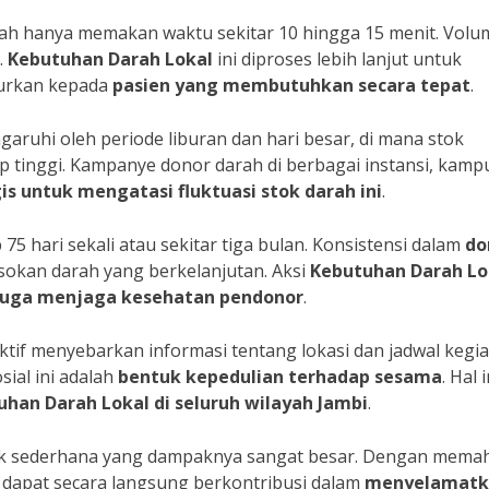
arah hanya memakan waktu sekitar 10 hingga 15 menit. Volu
.
Kebutuhan Darah Lokal
ini diproses lebih lanjut untuk
lurkan kepada
pasien
yang
membutuhkan
secara
tepat
.
aruhi oleh periode liburan dan hari besar, di mana stok
 tinggi. Kampanye donor darah di berbagai instansi, kamp
is
untuk mengatasi
fluktuasi
stok
darah
ini
.
 hari sekali atau sekitar tiga bulan. Konsistensi dalam
do
sokan darah yang berkelanjutan. Aksi
Kebutuhan Darah Lo
juga
menjaga
kesehatan
pendonor
.
if menyebarkan informasi tentang lokasi dan jadwal kegi
sial ini adalah
bentuk kepedulian
terhadap sesama
. Hal i
uhan Darah Lokal
di
seluruh
wilayah
Jambi
.
ik sederhana yang dampaknya sangat besar. Dengan mema
dapat secara langsung berkontribusi dalam
menyelamatk