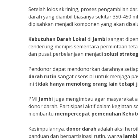
Setelah lolos skrining, proses pengambilan d
darah yang diambil biasanya sekitar 350-450 ml
dipisahkan menjadi komponen yang akan disa
Kebutuhan Darah Lokal
di
Jambi
sangat dipeng
cenderung menipis sementara permintaan tetap
dan pusat perbelanjaan menjadi
solusi strateg
Pendonor dapat mendonorkan darahnya setiap 75
darah rutin
sangat esensial untuk menjaga pa
ini
tidak hanya menolong
orang lain
tetapi
PMI
Jambi
juga mengimbau agar masyarakat akt
donor darah. Partisipasi aktif dalam kegiatan so
membantu
mempercepat pemenuhan
Kebut
Kesimpulannya,
donor darah
adalah aksi hero
panduan dan berpartisipasi rutin, warga
Jambi