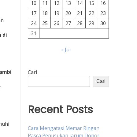
10
11
12
13
14
15
16
17
18
19
20
21
22
23
an
24
25
26
27
28
29
30
31
h
di
« Jul
Jambi
.
Cari
Cari
r
Recent Posts
nuhi
Cara Mengatasi Memar Ringan
Pasca Penusukan Jarum Donor