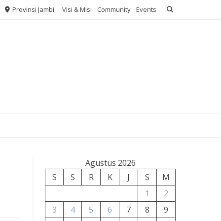
Provinsi Jambi
Visi & Misi
Community
Events
Agustus 2026
S
S
R
K
J
S
M
1
2
3
4
5
6
7
8
9