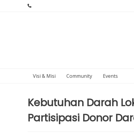
Skip
to
content
Visi & Misi
Community
Events
Kebutuhan Darah Lo
Partisipasi Donor Da