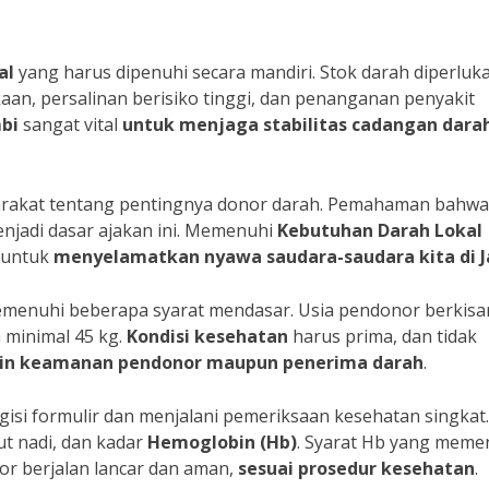
al
yang harus dipenuhi secara mandiri. Stok darah diperluk
kaan, persalinan berisiko tinggi, dan penanganan penyakit
bi
sangat vital
untuk menjaga stabilitas
cadangan dara
rakat tentang pentingnya donor darah. Pemahaman bahwa
menjadi dasar ajakan ini. Memenuhi
Kebutuhan Darah Lokal
 untuk
menyelamatkan nyawa
saudara-saudara
kita
di
emenuhi beberapa syarat mendasar. Usia pendonor berkisa
 minimal 45 kg.
Kondisi kesehatan
harus prima, dan tidak
in keamanan
pendonor
maupun
penerima
darah
.
isi formulir dan menjalani pemeriksaan kesehatan singkat.
ut nadi, dan kadar
Hemoglobin (Hb)
. Syarat Hb yang meme
r berjalan lancar dan aman,
sesuai
prosedur
kesehatan
.