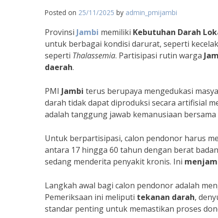
Posted on
25/11/2025
by
admin_pmijambi
Provinsi
Jambi
memiliki
Kebutuhan Darah Lok
untuk berbagai kondisi darurat, seperti kecela
seperti
Thalassemia
. Partisipasi rutin warga
Jam
daerah
.
PMI
Jambi
terus berupaya mengedukasi masya
darah tidak dapat diproduksi secara artifisial 
adalah tanggung jawab kemanusiaan bersama
Untuk berpartisipasi, calon pendonor harus m
antara 17 hingga 60 tahun dengan berat badan
sedang menderita penyakit kronis. Ini
menjam
Langkah awal bagi calon pendonor adalah meng
Pemeriksaan ini meliputi
tekanan darah
, deny
standar penting untuk memastikan proses dono