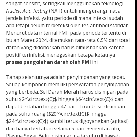
sangat sensitif, seringkali menggunakan teknologi
Nucleic Acid Testing
(NAT) untuk mengurangi masa
jendela infeksi, yaitu periode di mana infeksi sudah
ada tetapi belum terdeteksi oleh tes antibodi standar.
Menurut data internal PMI, pada periode tertentu di
bulan Maret 2024, ditemukan rata-rata 0,5% dari total
darah yang didonorkan harus dimusnahkan karena
positif terinfeksi, menegaskan betapa ketatnya
proses pengolahan darah oleh PMI
ini.
Tahap selanjutnya adalah penyimpanan yang tepat.
Setiap komponen memiliki persyaratan penyimpanan
yang berbeda. Sel Darah Merah harus disimpan pada
suhu $2^\circ\text{C}$ hingga $6^\circ\text{C}$ dan
dapat bertahan hingga 42 hari. Trombosit disimpan
pada suhu ruang ($20^\circ\text{C}$ hingga
$24^\circ\text{C}$) sambil terus digoyangkan (agitasi)
dan hanya bertahan selama 5 hari. Sementara itu,
Plasma Segar Beku disimpan pada suhu di bawah