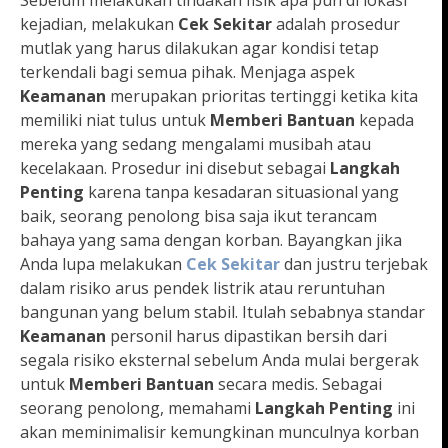
Sebelum melakukan tindakan fisik apa pun di lokasi
kejadian, melakukan
Cek Sekitar
adalah prosedur
mutlak yang harus dilakukan agar kondisi tetap
terkendali bagi semua pihak. Menjaga aspek
Keamanan
merupakan prioritas tertinggi ketika kita
memiliki niat tulus untuk
Memberi Bantuan
kepada
mereka yang sedang mengalami musibah atau
kecelakaan. Prosedur ini disebut sebagai
Langkah
Penting
karena tanpa kesadaran situasional yang
baik, seorang penolong bisa saja ikut terancam
bahaya yang sama dengan korban. Bayangkan jika
Anda lupa melakukan
Cek Sekitar
dan justru terjebak
dalam risiko arus pendek listrik atau reruntuhan
bangunan yang belum stabil. Itulah sebabnya standar
Keamanan
personil harus dipastikan bersih dari
segala risiko eksternal sebelum Anda mulai bergerak
untuk
Memberi Bantuan
secara medis. Sebagai
seorang penolong, memahami
Langkah Penting
ini
akan meminimalisir kemungkinan munculnya korban