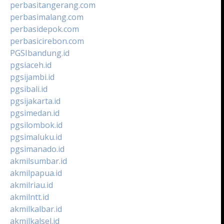
perbasitangerang.com
perbasimalang.com
perbasidepok.com
perbasicirebon.com
PGSIbandung.id
pgsiaceh.id
pgsijambi.id
pgsibali.id
pgsijakarta.id
pgsimedan.id
pgsilombok.id
pgsimaluku.id
pgsimanado.id
akmilsumbar.id
akmilpapua.id
akmilriau.id
akmilntt.id
akmilkalbar.id
akmilkalsel.id