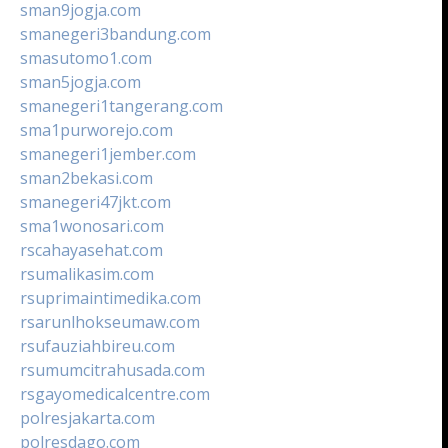
sman9jogja.com
smanegeri3bandung.com
smasutomo1.com
sman5jogja.com
smanegeri1tangerang.com
sma1purworejo.com
smanegeri1jember.com
sman2bekasi.com
smanegeri47jkt.com
sma1wonosari.com
rscahayasehat.com
rsumalikasim.com
rsuprimaintimedika.com
rsarunlhokseumaw.com
rsufauziahbireu.com
rsumumcitrahusada.com
rsgayomedicalcentre.com
polresjakarta.com
polresdago.com