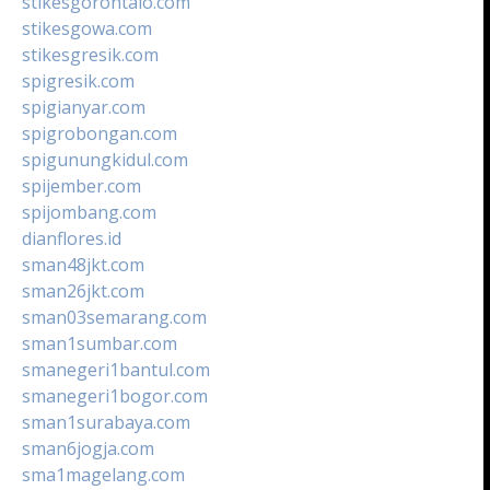
stikesgorontalo.com
stikesgowa.com
stikesgresik.com
spigresik.com
spigianyar.com
spigrobongan.com
spigunungkidul.com
spijember.com
spijombang.com
dianflores.id
sman48jkt.com
sman26jkt.com
sman03semarang.com
sman1sumbar.com
smanegeri1bantul.com
smanegeri1bogor.com
sman1surabaya.com
sman6jogja.com
sma1magelang.com