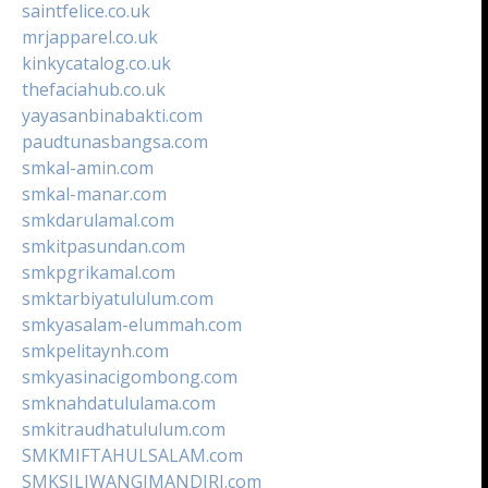
saintfelice.co.uk
mrjapparel.co.uk
kinkycatalog.co.uk
thefaciahub.co.uk
yayasanbinabakti.com
paudtunasbangsa.com
smkal-amin.com
smkal-manar.com
smkdarulamal.com
smkitpasundan.com
smkpgrikamal.com
smktarbiyatululum.com
smkyasalam-elummah.com
smkpelitaynh.com
smkyasinacigombong.com
smknahdatululama.com
smkitraudhatululum.com
SMKMIFTAHULSALAM.com
SMKSILIWANGIMANDIRI.com