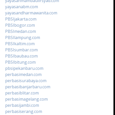
yayasanmambaulirsyad.com
yayasanabm.com
yayasandharmawanita.com
PBSIjakarta.com
PBSIbogor.com
PBSImedan.com
PBSIlampung.com
PBSIkaltim.com
PBSIsumbar.com
PBSIbaubau.com
PBSIbitung.com
pbsipekanbaru.com
perbasimedan.com
perbasisurabaya.com
perbasibanjarbaru.com
perbasiblitar.com
perbasimagelang.com
perbasijambi.com
perbasiserang.com