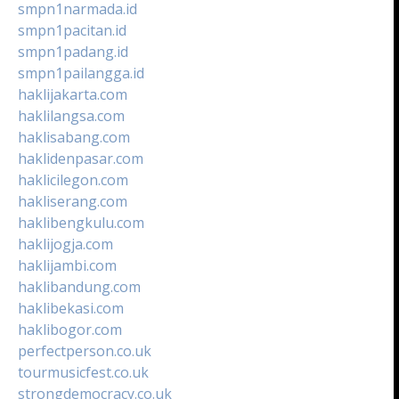
smpn1narmada.id
smpn1pacitan.id
smpn1padang.id
smpn1pailangga.id
haklijakarta.com
haklilangsa.com
haklisabang.com
haklidenpasar.com
haklicilegon.com
hakliserang.com
haklibengkulu.com
haklijogja.com
haklijambi.com
haklibandung.com
haklibekasi.com
haklibogor.com
perfectperson.co.uk
tourmusicfest.co.uk
strongdemocracy.co.uk