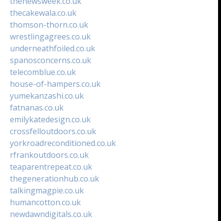
thenewsweek.co.uk
thecakewala.co.uk
thomson-thorn.co.uk
wrestlingagrees.co.uk
underneathfoiled.co.uk
spanosconcerns.co.uk
telecomblue.co.uk
house-of-hampers.co.uk
yumekanzashi.co.uk
fatnanas.co.uk
emilykatedesign.co.uk
crossfelloutdoors.co.uk
yorkroadreconditioned.co.uk
rfrankoutdoors.co.uk
teaparentrepeat.co.uk
thegenerationhub.co.uk
talkingmagpie.co.uk
humancotton.co.uk
newdawndigitals.co.uk