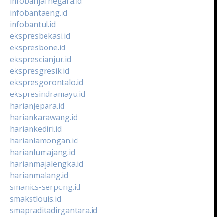
infobanjarnegara.id
infobantaeng.id
infobantul.id
ekspresbekasi.id
ekspresbone.id
eksprescianjur.id
ekspresgresik.id
ekspresgorontalo.id
ekspresindramayu.id
harianjepara.id
hariankarawang.id
hariankediri.id
harianlamongan.id
harianlumajang.id
harianmajalengka.id
harianmalang.id
smanics-serpong.id
smakstlouis.id
smapraditadirgantara.id