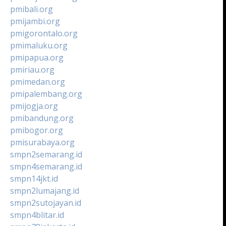
pmibali.org
pmijambi.org
pmigorontalo.org
pmimaluku.org
pmipapua.org
pmiriau.org
pmimedan.org
pmipalembang.org
pmijogja.org
pmibandung.org
pmibogor.org
pmisurabaya.org
smpn2semarang.id
smpn4semarang.id
smpn14jkt.id
smpn2lumajang.id
smpn2sutojayan.id
smpn4blitar.id