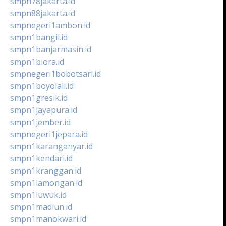
smpn78jakarta.id
smpn88jakarta.id
smpnegeri1ambon.id
smpn1bangil.id
smpn1banjarmasin.id
smpn1biora.id
smpnegeri1bobotsari.id
smpn1boyolali.id
smpn1gresik.id
smpn1jayapura.id
smpn1jember.id
smpnegeri1jepara.id
smpn1karanganyar.id
smpn1kendari.id
smpn1kranggan.id
smpn1lamongan.id
smpn1luwuk.id
smpn1madiun.id
smpn1manokwari.id