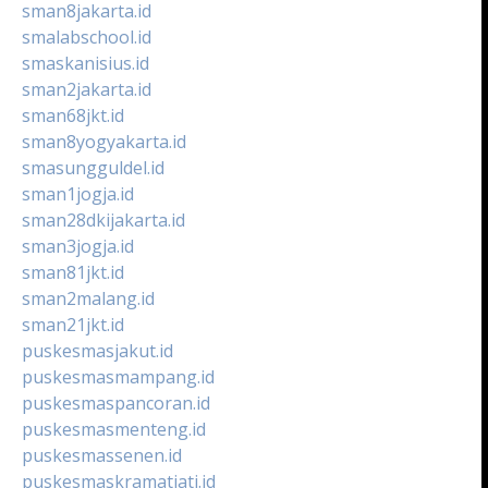
sman8jakarta.id
smalabschool.id
smaskanisius.id
sman2jakarta.id
sman68jkt.id
sman8yogyakarta.id
smasungguldel.id
sman1jogja.id
sman28dkijakarta.id
sman3jogja.id
sman81jkt.id
sman2malang.id
sman21jkt.id
puskesmasjakut.id
puskesmasmampang.id
puskesmaspancoran.id
puskesmasmenteng.id
puskesmassenen.id
puskesmaskramatjati.id