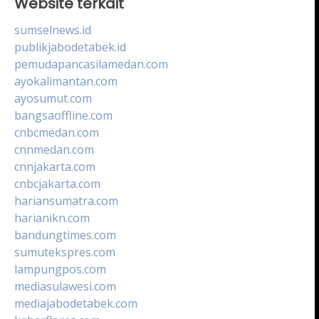
Website terkait
sumselnews.id
publikjabodetabek.id
pemudapancasilamedan.com
ayokalimantan.com
ayosumut.com
bangsaoffline.com
cnbcmedan.com
cnnmedan.com
cnnjakarta.com
cnbcjakarta.com
hariansumatra.com
harianikn.com
bandungtimes.com
sumutekspres.com
lampungpos.com
mediasulawesi.com
mediajabodetabek.com