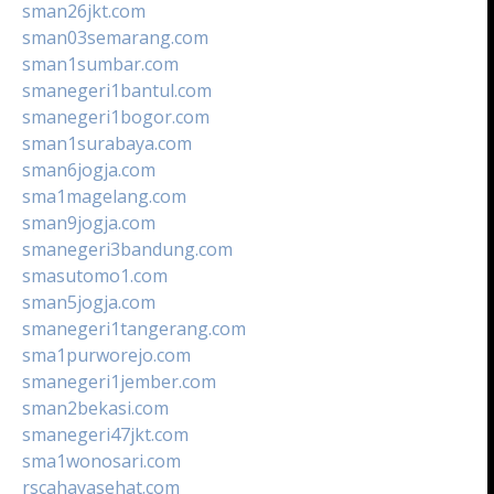
sman26jkt.com
sman03semarang.com
sman1sumbar.com
smanegeri1bantul.com
smanegeri1bogor.com
sman1surabaya.com
sman6jogja.com
sma1magelang.com
sman9jogja.com
smanegeri3bandung.com
smasutomo1.com
sman5jogja.com
smanegeri1tangerang.com
sma1purworejo.com
smanegeri1jember.com
sman2bekasi.com
smanegeri47jkt.com
sma1wonosari.com
rscahayasehat.com