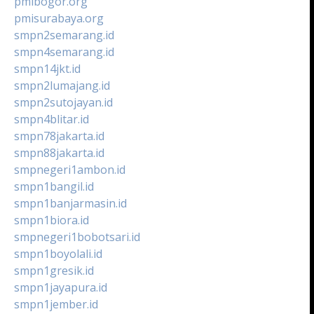
pmibogor.org
pmisurabaya.org
smpn2semarang.id
smpn4semarang.id
smpn14jkt.id
smpn2lumajang.id
smpn2sutojayan.id
smpn4blitar.id
smpn78jakarta.id
smpn88jakarta.id
smpnegeri1ambon.id
smpn1bangil.id
smpn1banjarmasin.id
smpn1biora.id
smpnegeri1bobotsari.id
smpn1boyolali.id
smpn1gresik.id
smpn1jayapura.id
smpn1jember.id