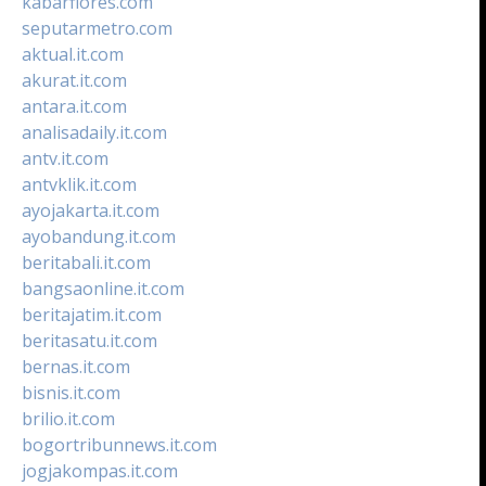
kabarflores.com
seputarmetro.com
aktual.it.com
akurat.it.com
antara.it.com
analisadaily.it.com
antv.it.com
antvklik.it.com
ayojakarta.it.com
ayobandung.it.com
beritabali.it.com
bangsaonline.it.com
beritajatim.it.com
beritasatu.it.com
bernas.it.com
bisnis.it.com
brilio.it.com
bogortribunnews.it.com
jogjakompas.it.com