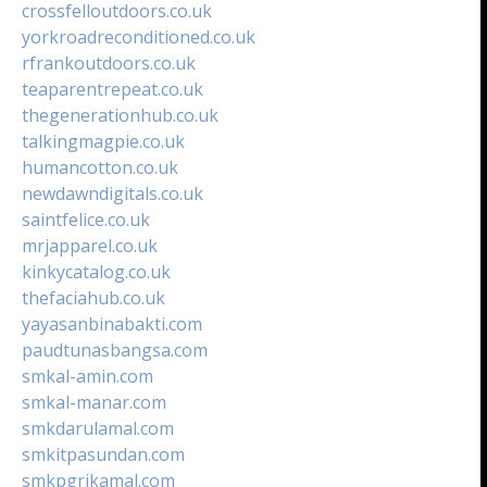
crossfelloutdoors.co.uk
yorkroadreconditioned.co.uk
rfrankoutdoors.co.uk
teaparentrepeat.co.uk
thegenerationhub.co.uk
talkingmagpie.co.uk
humancotton.co.uk
newdawndigitals.co.uk
saintfelice.co.uk
mrjapparel.co.uk
kinkycatalog.co.uk
thefaciahub.co.uk
yayasanbinabakti.com
paudtunasbangsa.com
smkal-amin.com
smkal-manar.com
smkdarulamal.com
smkitpasundan.com
smkpgrikamal.com