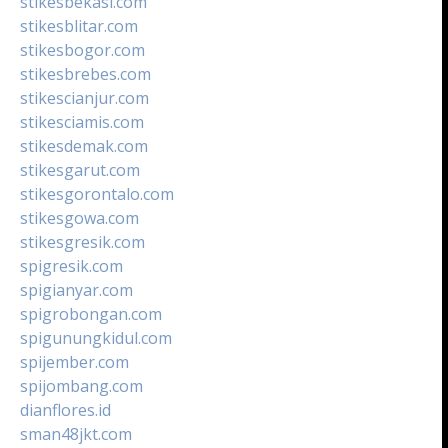
stikesbekasi.com
stikesblitar.com
stikesbogor.com
stikesbrebes.com
stikescianjur.com
stikesciamis.com
stikesdemak.com
stikesgarut.com
stikesgorontalo.com
stikesgowa.com
stikesgresik.com
spigresik.com
spigianyar.com
spigrobongan.com
spigunungkidul.com
spijember.com
spijombang.com
dianflores.id
sman48jkt.com