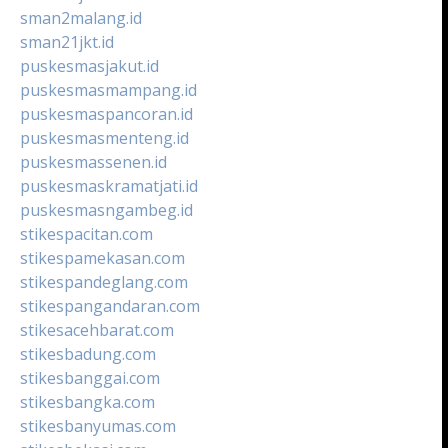
sman2malang.id
sman21jkt.id
puskesmasjakut.id
puskesmasmampang.id
puskesmaspancoran.id
puskesmasmenteng.id
puskesmassenen.id
puskesmaskramatjati.id
puskesmasngambeg.id
stikespacitan.com
stikespamekasan.com
stikespandeglang.com
stikespangandaran.com
stikesacehbarat.com
stikesbadung.com
stikesbanggai.com
stikesbangka.com
stikesbanyumas.com