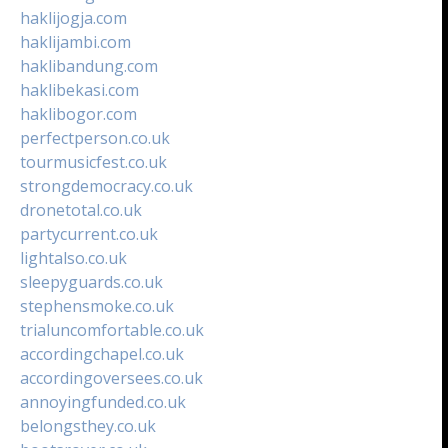
haklijogja.com
haklijambi.com
haklibandung.com
haklibekasi.com
haklibogor.com
perfectperson.co.uk
tourmusicfest.co.uk
strongdemocracy.co.uk
dronetotal.co.uk
partycurrent.co.uk
lightalso.co.uk
sleepyguards.co.uk
stephensmoke.co.uk
trialuncomfortable.co.uk
accordingchapel.co.uk
accordingoversees.co.uk
annoyingfunded.co.uk
belongsthey.co.uk