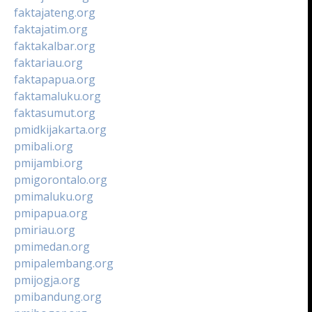
faktajateng.org
faktajatim.org
faktakalbar.org
faktariau.org
faktapapua.org
faktamaluku.org
faktasumut.org
pmidkijakarta.org
pmibali.org
pmijambi.org
pmigorontalo.org
pmimaluku.org
pmipapua.org
pmiriau.org
pmimedan.org
pmipalembang.org
pmijogja.org
pmibandung.org