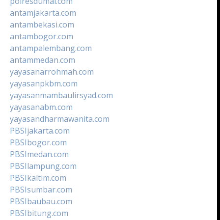
polresdumai.com
antamjakarta.com
antambekasi.com
antambogor.com
antampalembang.com
antammedan.com
yayasanarrohmah.com
yayasanpkbm.com
yayasanmambaulirsyad.com
yayasanabm.com
yayasandharmawanita.com
PBSIjakarta.com
PBSIbogor.com
PBSImedan.com
PBSIlampung.com
PBSIkaltim.com
PBSIsumbar.com
PBSIbaubau.com
PBSIbitung.com