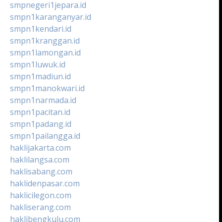
smpnegeri1jepara.id
smpn1karanganyar.id
smpn1kendari.id
smpn1kranggan.id
smpn1lamongan.id
smpn1luwuk.id
smpn1madiun.id
smpn1manokwari.id
smpn1narmada.id
smpn1pacitan.id
smpn1padang.id
smpn1pailangga.id
haklijakarta.com
haklilangsa.com
haklisabang.com
haklidenpasar.com
haklicilegon.com
hakliserang.com
haklibengkulu.com