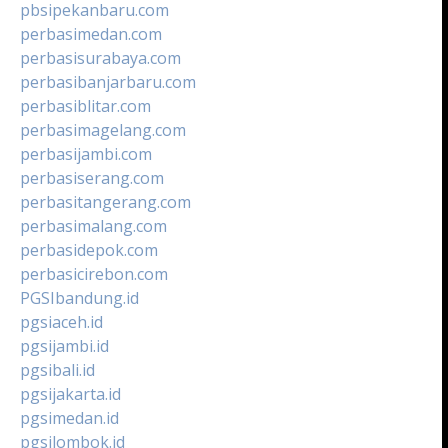
pbsipekanbaru.com
perbasimedan.com
perbasisurabaya.com
perbasibanjarbaru.com
perbasiblitar.com
perbasimagelang.com
perbasijambi.com
perbasiserang.com
perbasitangerang.com
perbasimalang.com
perbasidepok.com
perbasicirebon.com
PGSIbandung.id
pgsiaceh.id
pgsijambi.id
pgsibali.id
pgsijakarta.id
pgsimedan.id
pgsilombok.id