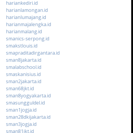
hariankediri.id
harianlamongan.id
harianlumajang.id
harianmajalengka.id
harianmalang.id
smanics-serpong.id
smakstlouis.id
smapraditadirgantara.id
sman8jakarta.id
smalabschool.id
smaskanisius.id
sman2jakarta.id
sman68jkt.id
sman8yogyakarta.id
smasungguldel.id
sman1jogja.id
sman28dkijakarta.id
sman3jogja.id
sman81jkt.id