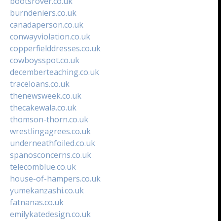
bootsrover.co.uk
burndeniers.co.uk
canadaperson.co.uk
conwayviolation.co.uk
copperfielddresses.co.uk
cowboysspot.co.uk
decemberteaching.co.uk
traceloans.co.uk
thenewsweek.co.uk
thecakewala.co.uk
thomson-thorn.co.uk
wrestlingagrees.co.uk
underneathfoiled.co.uk
spanosconcerns.co.uk
telecomblue.co.uk
house-of-hampers.co.uk
yumekanzashi.co.uk
fatnanas.co.uk
emilykatedesign.co.uk