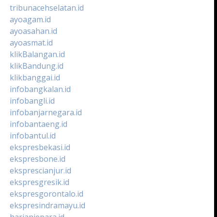
tribunacehselatan.id
ayoagam.id
ayoasahan.id
ayoasmat.id
klikBalangan.id
klikBandung.id
klikbanggai.id
infobangkalan.id
infobangli.id
infobanjarnegara.id
infobantaeng.id
infobantul.id
ekspresbekasi.id
ekspresbone.id
eksprescianjur.id
ekspresgresik.id
ekspresgorontalo.id
ekspresindramayu.id
harianjepara.id