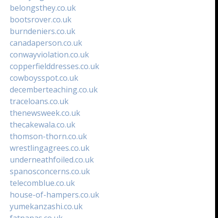
belongsthey.co.uk
bootsrover.co.uk
burndeniers.co.uk
canadaperson.co.uk
conwayviolation.co.uk
copperfielddresses.co.uk
cowboysspot.co.uk
decemberteaching.co.uk
traceloans.co.uk
thenewsweek.co.uk
thecakewala.co.uk
thomson-thorn.co.uk
wrestlingagrees.co.uk
underneathfoiled.co.uk
spanosconcerns.co.uk
telecomblue.co.uk
house-of-hampers.co.uk
yumekanzashi.co.uk
fatnanas.co.uk