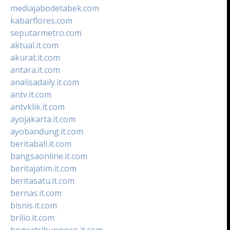
mediajabodetabek.com
kabarflores.com
seputarmetro.com
aktual.it.com
akurat.it.com
antara.it.com
analisadaily.it.com
antv.it.com
antvklik.it.com
ayojakarta.it.com
ayobandung.it.com
beritabali.it.com
bangsaonline.it.com
beritajatim.it.com
beritasatu.it.com
bernas.it.com
bisnis.it.com
brilio.it.com
bogortribunnews.it.com