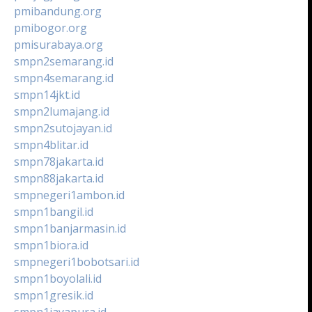
pmibandung.org
pmibogor.org
pmisurabaya.org
smpn2semarang.id
smpn4semarang.id
smpn14jkt.id
smpn2lumajang.id
smpn2sutojayan.id
smpn4blitar.id
smpn78jakarta.id
smpn88jakarta.id
smpnegeri1ambon.id
smpn1bangil.id
smpn1banjarmasin.id
smpn1biora.id
smpnegeri1bobotsari.id
smpn1boyolali.id
smpn1gresik.id
smpn1jayapura.id