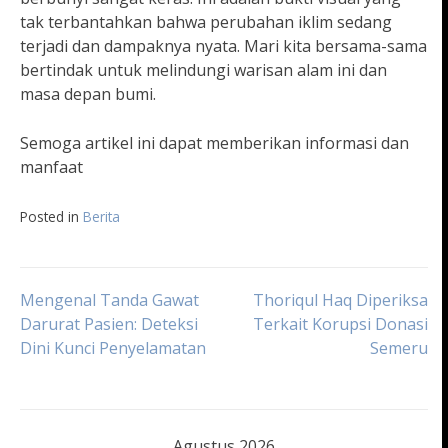
tak terbantahkan bahwa perubahan iklim sedang
terjadi dan dampaknya nyata. Mari kita bersama-sama
bertindak untuk melindungi warisan alam ini dan
masa depan bumi.
Semoga artikel ini dapat memberikan informasi dan
manfaat
Posted in
Berita
Navigasi
Mengenal Tanda Gawat
Thoriqul Haq Diperiksa
Darurat Pasien: Deteksi
Terkait Korupsi Donasi
Dini Kunci Penyelamatan
Semeru
pos
Agustus 2026