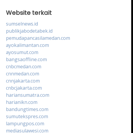
Website terkait
sumselnews.id
publikjabodetabek.id
pemudapancasilamedan.com
ayokalimantan.com
ayosumut.com
bangsaoffline.com
cnbcmedan.com
cnnmedan.com
cnnjakarta.com
cnbcjakarta.com
hariansumatra.com
harianikn.com
bandungtimes.com
sumutekspres.com
lampungpos.com
mediasulawesi.com