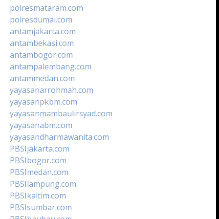
polresmataram.com
polresdumai.com
antamjakarta.com
antambekasi.com
antambogor.com
antampalembang.com
antammedan.com
yayasanarrohmah.com
yayasanpkbm.com
yayasanmambaulirsyad.com
yayasanabm.com
yayasandharmawanita.com
PBSIjakarta.com
PBSIbogor.com
PBSImedan.com
PBSIlampung.com
PBSIkaltim.com
PBSIsumbar.com
PBSIbaubau.com