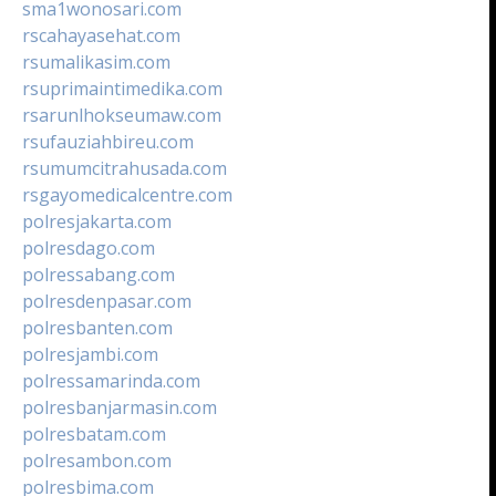
sma1wonosari.com
rscahayasehat.com
rsumalikasim.com
rsuprimaintimedika.com
rsarunlhokseumaw.com
rsufauziahbireu.com
rsumumcitrahusada.com
rsgayomedicalcentre.com
polresjakarta.com
polresdago.com
polressabang.com
polresdenpasar.com
polresbanten.com
polresjambi.com
polressamarinda.com
polresbanjarmasin.com
polresbatam.com
polresambon.com
polresbima.com