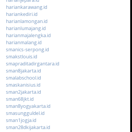
hariankarawang.id
hariankediri.id
harianlamongan.id
harianlumajang.id
harianmajalengka.id
harianmalang.id
smanics-serpong.id
smakstlouis.id
smapraditadirgantara.id
sman8jakarta.id
smalabschool.id
smaskanisius.id
sman2jakarta.id
sman68jkt.id
sman8yogyakarta.id
smasungguldel.id
sman1jogja.id
sman28dkijakarta.id