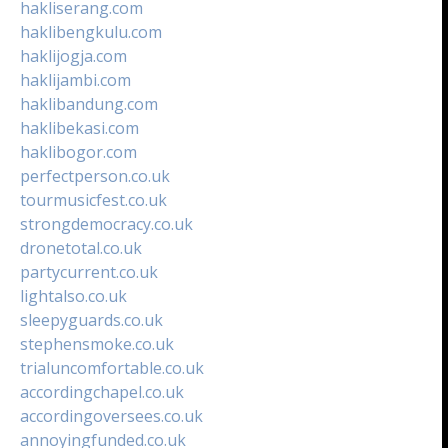
hakliserang.com
haklibengkulu.com
haklijogja.com
haklijambi.com
haklibandung.com
haklibekasi.com
haklibogor.com
perfectperson.co.uk
tourmusicfest.co.uk
strongdemocracy.co.uk
dronetotal.co.uk
partycurrent.co.uk
lightalso.co.uk
sleepyguards.co.uk
stephensmoke.co.uk
trialuncomfortable.co.uk
accordingchapel.co.uk
accordingoversees.co.uk
annoyingfunded.co.uk