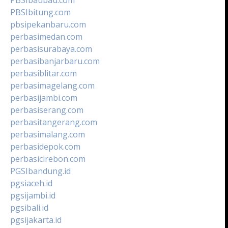
PBSIbitung.com
pbsipekanbaru.com
perbasimedan.com
perbasisurabaya.com
perbasibanjarbaru.com
perbasiblitar.com
perbasimagelang.com
perbasijambi.com
perbasiserang.com
perbasitangerang.com
perbasimalang.com
perbasidepok.com
perbasicirebon.com
PGSIbandung.id
pgsiaceh.id
pgsijambi.id
pgsibali.id
pgsijakarta.id