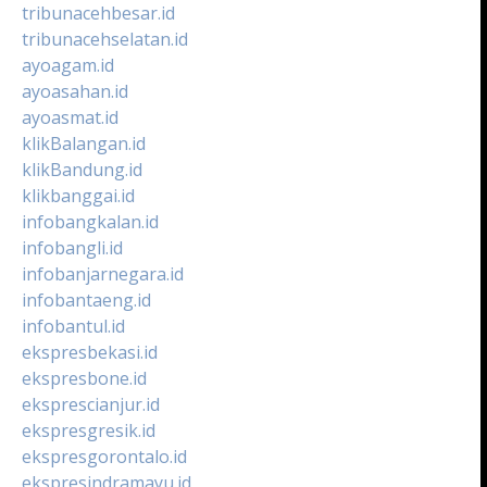
tribunacehbesar.id
tribunacehselatan.id
ayoagam.id
ayoasahan.id
ayoasmat.id
klikBalangan.id
klikBandung.id
klikbanggai.id
infobangkalan.id
infobangli.id
infobanjarnegara.id
infobantaeng.id
infobantul.id
ekspresbekasi.id
ekspresbone.id
eksprescianjur.id
ekspresgresik.id
ekspresgorontalo.id
ekspresindramayu.id