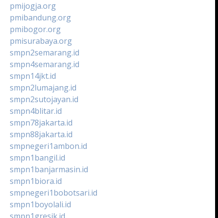
pmijogja.org
pmibandung.org
pmibogor.org
pmisurabaya.org
smpn2semarang.id
smpn4semarang.id
smpn14jkt.id
smpn2lumajang.id
smpn2sutojayan.id
smpn4blitar.id
smpn78jakarta.id
smpn88jakarta.id
smpnegeri1ambon.id
smpn1bangil.id
smpn1banjarmasin.id
smpn1biora.id
smpnegeri1bobotsari.id
smpn1boyolali.id
smpn1gresik.id