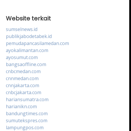
Website terkait
sumselnews.id
publikjabodetabek.id
pemudapancasilamedan.com
ayokalimantan.com
ayosumut.com
bangsaoffline.com
cnbcmedan.com
cnnmedan.com
cnnjakarta.com
cnbcjakarta.com
hariansumatra.com
harianikn.com
bandungtimes.com
sumutekspres.com
lampungpos.com