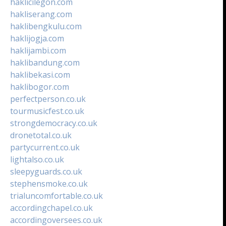
haklicilegon.com
hakliserang.com
haklibengkulu.com
haklijogja.com
haklijambi.com
haklibandung.com
haklibekasi.com
haklibogor.com
perfectperson.co.uk
tourmusicfest.co.uk
strongdemocracy.co.uk
dronetotal.co.uk
partycurrent.co.uk
lightalso.co.uk
sleepyguards.co.uk
stephensmoke.co.uk
trialuncomfortable.co.uk
accordingchapel.co.uk
accordingoversees.co.uk