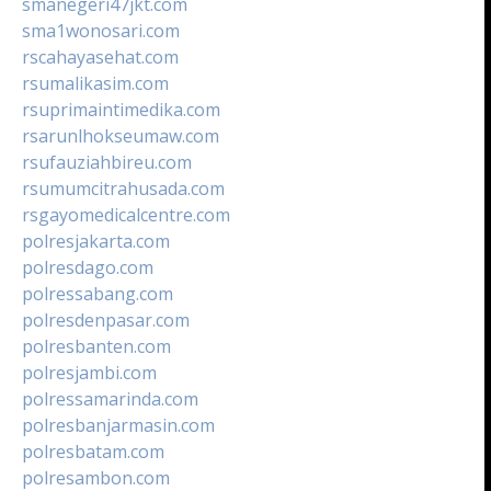
smanegeri47jkt.com
sma1wonosari.com
rscahayasehat.com
rsumalikasim.com
rsuprimaintimedika.com
rsarunlhokseumaw.com
rsufauziahbireu.com
rsumumcitrahusada.com
rsgayomedicalcentre.com
polresjakarta.com
polresdago.com
polressabang.com
polresdenpasar.com
polresbanten.com
polresjambi.com
polressamarinda.com
polresbanjarmasin.com
polresbatam.com
polresambon.com