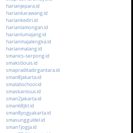
harianjepara.id
hariankarawang.id
hariankediri.id
harianlamongan.id
harianlumajang.id
harianmajalengka.id
harianmalang.id
smanics-serpong.id
smakstlouis.id
smapraditadirgantara.id
sman8jakarta.id
smalabschool.id
smaskanisius.id
sman2jakarta.id
sman68jkt.id
sman8yogyakarta.id
smasungguldel.id
sman1jogja.id