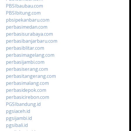
PBSIbaubau.com
PBSIbitung.com
pbsipekanbaru.com
perbasimedan.com
perbasisurabaya.com
perbasibanjarbaru.com
perbasiblitar.com
perbasimagelang.com
perbasijambi.com
perbasiserang.com
perbasitangerang.com
perbasimalang.com
perbasidepok.com
perbasicirebon.com
PGSIbandung.id
pgsiaceh.id
pgsijambi.id
pgsibali.id