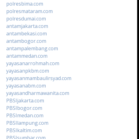
polresbima.com
polresmataram.com
polresdumai.com
antamjakarta.com
antambekasi.com
antambogor.com
antampalembang.com
antammedan.com
yayasanarrohmah.com
yayasanpkbm.com
yayasanmambaulirsyad.com
yayasanabm.com
yayasandharmawanita.com
PBSIjakarta.com
PBSIbogor.com
PBSImedan.com
PBSIlampung.com
PBSIkaltim.com
PBSIsumbar.com