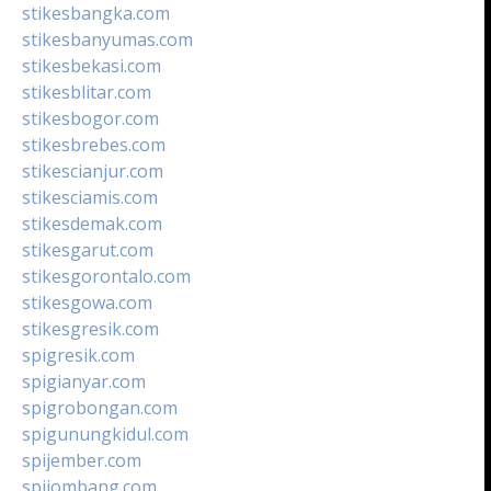
stikesbangka.com
stikesbanyumas.com
stikesbekasi.com
stikesblitar.com
stikesbogor.com
stikesbrebes.com
stikescianjur.com
stikesciamis.com
stikesdemak.com
stikesgarut.com
stikesgorontalo.com
stikesgowa.com
stikesgresik.com
spigresik.com
spigianyar.com
spigrobongan.com
spigunungkidul.com
spijember.com
spijombang.com