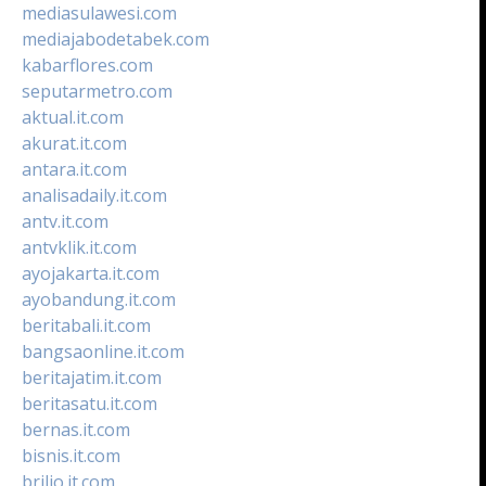
mediasulawesi.com
mediajabodetabek.com
kabarflores.com
seputarmetro.com
aktual.it.com
akurat.it.com
antara.it.com
analisadaily.it.com
antv.it.com
antvklik.it.com
ayojakarta.it.com
ayobandung.it.com
beritabali.it.com
bangsaonline.it.com
beritajatim.it.com
beritasatu.it.com
bernas.it.com
bisnis.it.com
brilio.it.com