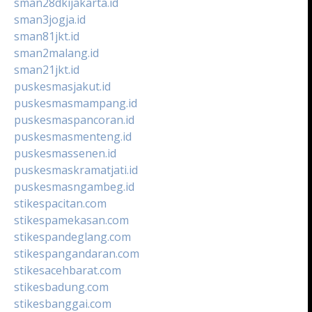
sman28dkijakarta.id
sman3jogja.id
sman81jkt.id
sman2malang.id
sman21jkt.id
puskesmasjakut.id
puskesmasmampang.id
puskesmaspancoran.id
puskesmasmenteng.id
puskesmassenen.id
puskesmaskramatjati.id
puskesmasngambeg.id
stikespacitan.com
stikespamekasan.com
stikespandeglang.com
stikespangandaran.com
stikesacehbarat.com
stikesbadung.com
stikesbanggai.com