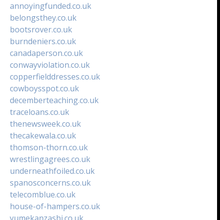
annoyingfunded.co.uk
belongsthey.co.uk
bootsrover.co.uk
burndeniers.co.uk
canadaperson.co.uk
conwayviolation.co.uk
copperfielddresses.co.uk
cowboysspot.co.uk
decemberteaching.co.uk
traceloans.co.uk
thenewsweek.co.uk
thecakewala.co.uk
thomson-thorn.co.uk
wrestlingagrees.co.uk
underneathfoiled.co.uk
spanosconcerns.co.uk
telecomblue.co.uk
house-of-hampers.co.uk
yumekanzashi.co.uk