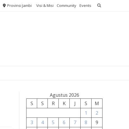
Provinsi Jambi
Visi & Misi
Community
Events
Agustus 2026
S
S
R
K
J
S
M
1
2
3
4
5
6
7
8
9