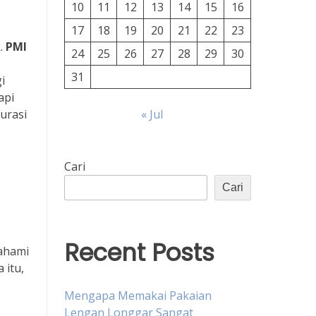
10
11
12
13
14
15
16
17
18
19
20
21
22
23
k.
PMI
24
25
26
27
28
29
30
31
i
api
urasi
« Jul
Cari
Cari
Recent Posts
mahami
 itu,
Mengapa Memakai Pakaian
Lengan Longgar Sangat