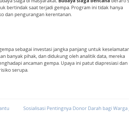
daya siaga di masyarakat.
Budaya siaga bencana
berarti 
 bertindak saat terjadi gempa. Program ini tidak hanya
isiko dan pengurangan kerentanan.
empa sebagai investasi jangka panjang untuk keselamatan 
n banyak pihak, dan didukung oleh analitik data, mereka
ghadapi ancaman gempa. Upaya ini patut diapresiasi dan
isiko serupa.
antu
Sosialisasi Pentingnya Donor Darah bagi Warga