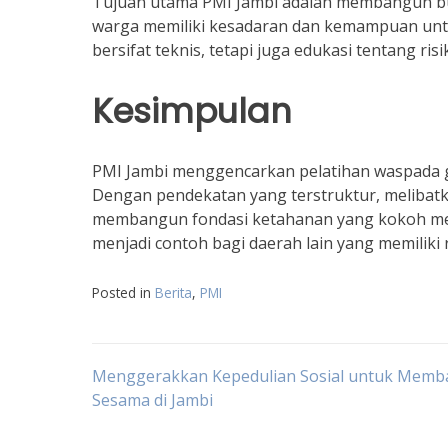
Tujuan utama PMI Jambi adalah membangun bu
warga memiliki kesadaran dan kemampuan untuk
bersifat teknis, tetapi juga edukasi tentang r
Kesimpulan
PMI Jambi menggencarkan pelatihan waspada g
Dengan pendekatan yang terstruktur, melibatka
membangun fondasi ketahanan yang kokoh men
menjadi contoh bagi daerah lain yang memiliki r
Posted in
Berita
,
PMI
Navigasi
Menggerakkan Kepedulian Sosial untuk Memb
Sesama di Jambi
pos