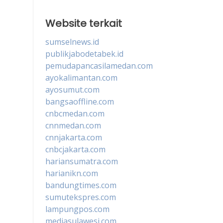
Website terkait
sumselnews.id
publikjabodetabek.id
pemudapancasilamedan.com
ayokalimantan.com
ayosumut.com
bangsaoffline.com
cnbcmedan.com
cnnmedan.com
cnnjakarta.com
cnbcjakarta.com
hariansumatra.com
harianikn.com
bandungtimes.com
sumutekspres.com
lampungpos.com
mediasulawesi.com