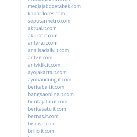
mediajabodetabek.com
kabarflores.com
seputarmetro.com
aktual.it.com
akurat.it.com
antara.it.com
analisadaily.it.com
antv.it.com
antvklik.it.com
ayojakarta.it.com
ayobandung.it.com
beritabali.it.com
bangsaonline.it.com
beritajatim.it.com
beritasatu.it.com
bernas.it.com
bisnis.it.com
brilio.it.com