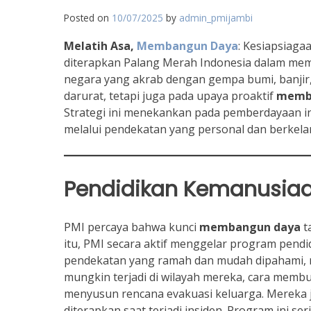
Posted on
10/07/2025
by
admin_pmijambi
Melatih Asa,
Membangun Daya
: Kesiapsiaga
diterapkan Palang Merah Indonesia dalam me
negara yang akrab dengan gempa bumi, banjir,
darurat, tetapi juga pada upaya proaktif
memb
Strategi ini menekankan pada pemberdayaan i
melalui pendekatan yang personal dan berkela
Pendidikan Kemanusiaa
PMI percaya bahwa kunci
membangun daya
t
itu, PMI secara aktif menggelar program pend
pendekatan yang ramah dan mudah dipahami, m
mungkin terjadi di wilayah mereka, cara membua
menyusun rencana evakuasi keluarga. Mereka 
diterapkan saat terjadi insiden. Program ini se