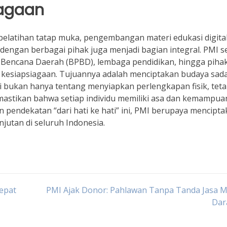
iagaan
 pelatihan tatap muka, pengembangan materi edukasi digital
 dengan berbagai pihak juga menjadi bagian integral. PMI s
Bencana Daerah (BPBD), lembaga pendidikan, hingga piha
kesiapsiagaan. Tujuannya adalah menciptakan budaya sad
i bukan hanya tentang menyiapkan perlengkapan fisik, teta
mastikan bahwa setiap individu memiliki asa dan kemampua
 pendekatan “dari hati ke hati” ini, PMI berupaya mencipt
jutan di seluruh Indonesia.
Cepat
PMI Ajak Donor: Pahlawan Tanpa Tanda Jasa M
Da