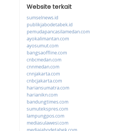
Website terkait
sumselnews.id
publikjabodetabek.id
pemudapancasilamedan.com
ayokalimantan.com
ayosumut.com
bangsaoffline.com
cnbcmedan.com
cnnmedan.com
cnnjakarta.com
cnbcjakarta.com
hariansumatra.com
harianikn.com
bandungtimes.com
sumutekspres.com
lampungpos.com
mediasulawesi.com
mediajabodetabek.com