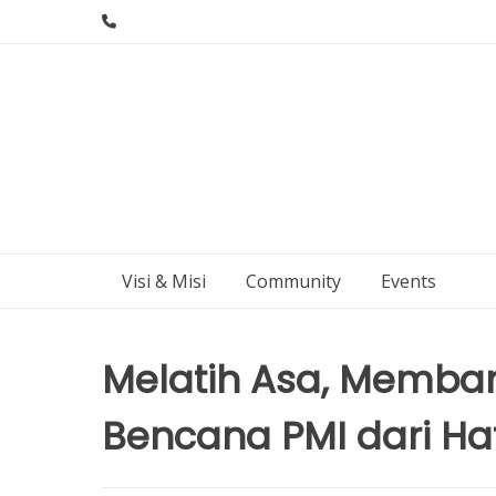
Skip
to
content
Visi & Misi
Community
Events
Melatih Asa, Memba
Bencana PMI dari Hat