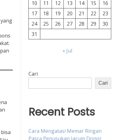
10
11
12
13
14
15
16
17
18
19
20
21
22
23
k yang
24
25
26
27
28
29
30
31
spons
kat.
apan
« Jul
Cari
Cari
ena
Recent Posts
gan
Cara Mengatasi Memar Ringan
 bisa
Pasca Penusukan Jarum Donor
atau