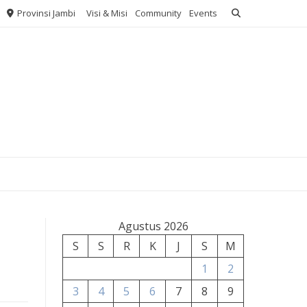
Provinsi Jambi
Visi & Misi
Community
Events
Agustus 2026
S
S
R
K
J
S
M
1
2
3
4
5
6
7
8
9