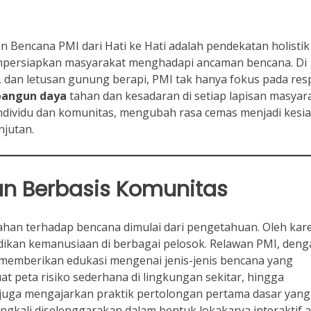
an Bencana PMI dari Hati ke Hati adalah pendekatan holisti
mpersiapkan masyarakat menghadapi ancaman bencana. Di
 dan letusan gunung berapi, PMI tak hanya fokus pada re
angun daya
tahan dan kesadaran di setiap lapisan masyara
ndividu dan komunitas, mengubah rasa cemas menjadi kesi
njutan.
n Berbasis Komunitas
ahan terhadap bencana dimulai dari pengetahuan. Oleh kar
idikan kemanusiaan di berbagai pelosok. Relawan PMI, den
emberikan edukasi mengenai jenis-jenis bencana yang
t peta risiko sederhana di lingkungan sekitar, hingga
juga mengajarkan praktik pertolongan pertama dasar yang
ringkali diselenggarakan dalam bentuk lokakarya interaktif 