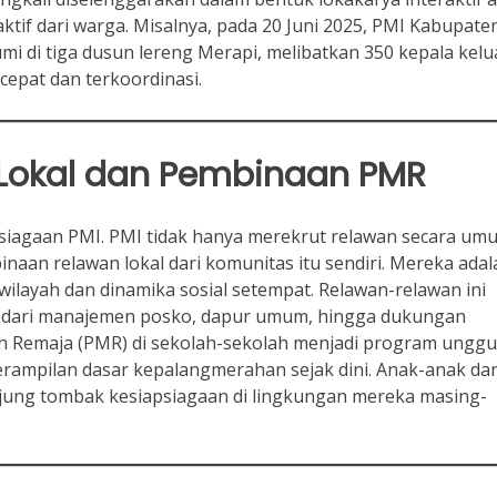
aktif dari warga. Misalnya, pada 20 Juni 2025, PMI Kabupate
 di tiga dusun lereng Merapi, melibatkan 350 kepala kelu
epat dan terkoordinasi.
Lokal dan Pembinaan PMR
siagaan PMI. PMI tidak hanya merekrut relawan secara um
aan relawan lokal dari komunitas itu sendiri. Mereka adal
wilayah dan dinamika sosial setempat. Relawan-relawan ini
ai dari manajemen posko, dapur umum, hingga dukungan
rah Remaja (PMR) di sekolah-sekolah menjadi program unggu
ampilan dasar kepalangmerahan sejak dini. Anak-anak da
ujung tombak kesiapsiagaan di lingkungan mereka masing-