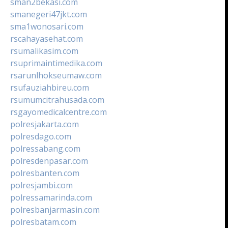
sman2bekasi.com
smanegeri47jkt.com
sma1wonosari.com
rscahayasehat.com
rsumalikasim.com
rsuprimaintimedika.com
rsarunlhokseumaw.com
rsufauziahbireu.com
rsumumcitrahusada.com
rsgayomedicalcentre.com
polresjakarta.com
polresdago.com
polressabang.com
polresdenpasar.com
polresbanten.com
polresjambi.com
polressamarinda.com
polresbanjarmasin.com
polresbatam.com