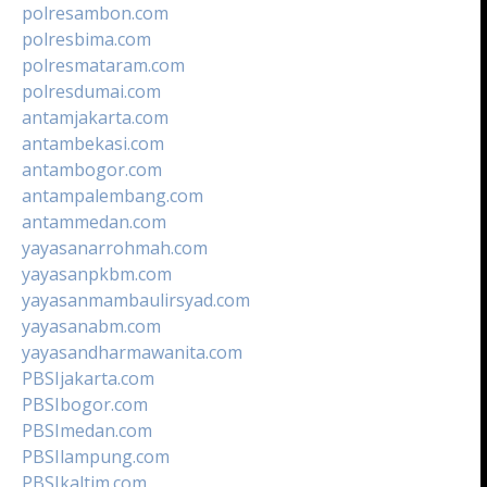
polresambon.com
polresbima.com
polresmataram.com
polresdumai.com
antamjakarta.com
antambekasi.com
antambogor.com
antampalembang.com
antammedan.com
yayasanarrohmah.com
yayasanpkbm.com
yayasanmambaulirsyad.com
yayasanabm.com
yayasandharmawanita.com
PBSIjakarta.com
PBSIbogor.com
PBSImedan.com
PBSIlampung.com
PBSIkaltim.com