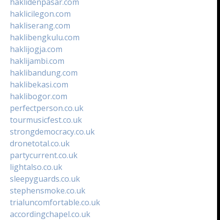
haklidenpasar.com
haklicilegon.com
hakliserang.com
haklibengkulu.com
haklijogja.com
haklijambi.com
haklibandung.com
haklibekasi.com
haklibogor.com
perfectperson.co.uk
tourmusicfest.co.uk
strongdemocracy.co.uk
dronetotal.co.uk
partycurrent.co.uk
lightalso.co.uk
sleepyguards.co.uk
stephensmoke.co.uk
trialuncomfortable.co.uk
accordingchapel.co.uk