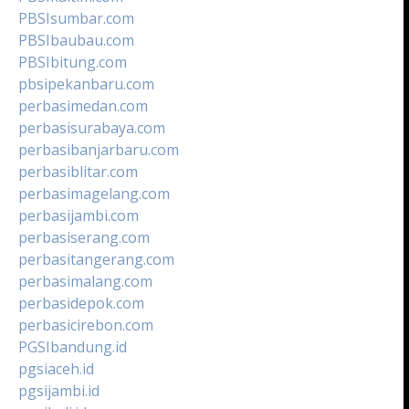
PBSIsumbar.com
PBSIbaubau.com
PBSIbitung.com
pbsipekanbaru.com
perbasimedan.com
perbasisurabaya.com
perbasibanjarbaru.com
perbasiblitar.com
perbasimagelang.com
perbasijambi.com
perbasiserang.com
perbasitangerang.com
perbasimalang.com
perbasidepok.com
perbasicirebon.com
PGSIbandung.id
pgsiaceh.id
pgsijambi.id