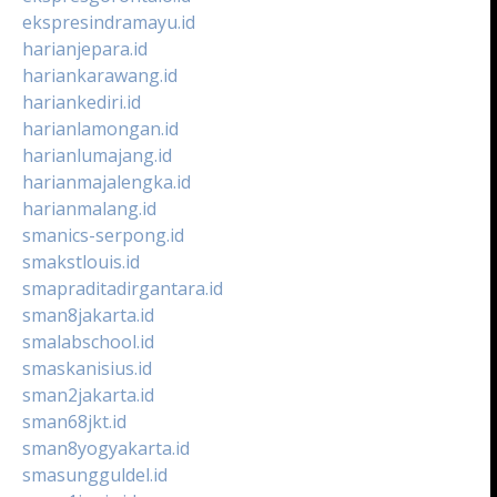
ekspresindramayu.id
harianjepara.id
hariankarawang.id
hariankediri.id
harianlamongan.id
harianlumajang.id
harianmajalengka.id
harianmalang.id
smanics-serpong.id
smakstlouis.id
smapraditadirgantara.id
sman8jakarta.id
smalabschool.id
smaskanisius.id
sman2jakarta.id
sman68jkt.id
sman8yogyakarta.id
smasungguldel.id