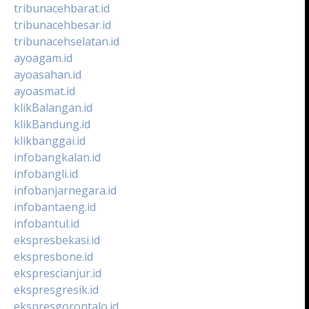
tribunacehbarat.id
tribunacehbesar.id
tribunacehselatan.id
ayoagam.id
ayoasahan.id
ayoasmat.id
klikBalangan.id
klikBandung.id
klikbanggai.id
infobangkalan.id
infobangli.id
infobanjarnegara.id
infobantaeng.id
infobantul.id
ekspresbekasi.id
ekspresbone.id
eksprescianjur.id
ekspresgresik.id
ekspresgorontalo.id