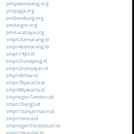
pmipalembang.org
pmijogja.org
pmibandung.org
pmibogor.org
pmisurabaya.org
smpn2semarang.id
smpn4semarang.id
smpn14jkt.id
smpn2lumajang.id
smpn2sutojayan.id
smpn4blitar.id
smpn78jakarta.id
smpn88jakarta.id
smpnegeri1ambon.id
smpn1bangil.id
smpn1banjarmasin.id
smpn1biora.id
smpnegeri1bobotsari.id
smpn1boyolali.id