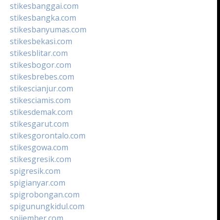
stikesbanggai.com
stikesbangka.com
stikesbanyumas.com
stikesbekasi.com
stikesblitar.com
stikesbogor.com
stikesbrebes.com
stikescianjur.com
stikesciamis.com
stikesdemak.com
stikesgarut.com
stikesgorontalo.com
stikesgowa.com
stikesgresik.com
spigresik.com
spigianyar.com
spigrobongan.com
spigunungkidul.com
spijember.com