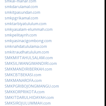
smkal-manar.com
smkdarulamal.com
smkitpasundan.com
smkpgrikamal.com
smktarbiyatululum.com
smkyasalam-elummah.com
smkpelitaynh.com
smkyasinacigombong.com
smknahdatululama.com
smkitraudhatululum.com
SMKMIFTAHULSALAM.com
SMKSILIWANGIMANDIRI.com
SMKMANDIRIBERKAH.com
SMKCBTBEKASI.com
SMKMANAROFA.com
SMKPGRIBOJONGMANGU.com
SMKKORPRIKOTA.com
SMKITDARULHIDAYAH.com
SMKSIROJULUMMAH.com