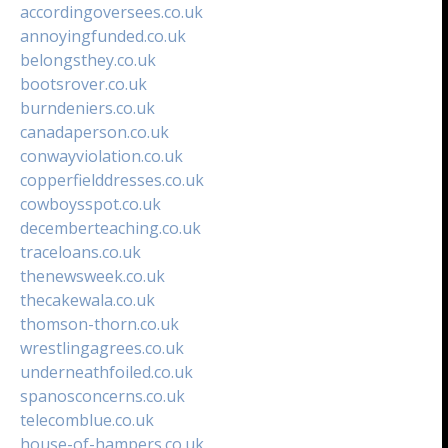
accordingoversees.co.uk
annoyingfunded.co.uk
belongsthey.co.uk
bootsrover.co.uk
burndeniers.co.uk
canadaperson.co.uk
conwayviolation.co.uk
copperfielddresses.co.uk
cowboysspot.co.uk
decemberteaching.co.uk
traceloans.co.uk
thenewsweek.co.uk
thecakewala.co.uk
thomson-thorn.co.uk
wrestlingagrees.co.uk
underneathfoiled.co.uk
spanosconcerns.co.uk
telecomblue.co.uk
house-of-hampers.co.uk