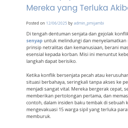
Mereka yang Terluka Akiba
Posted on
12/06/2025
by
admin_pmijambi
Di tengah dentuman senjata dan gejolak konfl
senyap
untuk melindungi dan menyelamatkan m
prinsip netralitas dan kemanusiaan, berani m
esensial kepada korban. Misi ini menuntut kebe
langkah dapat berisiko.
Ketika konflik bersenjata pecah atau kerusuhan
situasi berbahaya, seringkali tanpa akses ke p
menjadi sangat vital. Mereka bergerak cepat, s
memberikan pertolongan pertama, dan memasti
contoh, dalam insiden baku tembak di sebuah ko
mengevakuasi 15 warga sipil yang terluka para
memburuk.