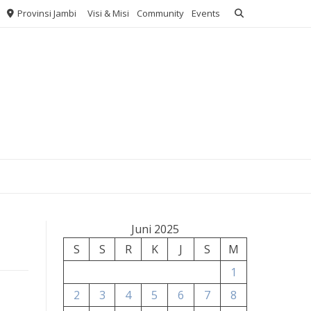
Provinsi Jambi
Visi & Misi
Community
Events
Juni 2025
S
S
R
K
J
S
M
1
2
3
4
5
6
7
8