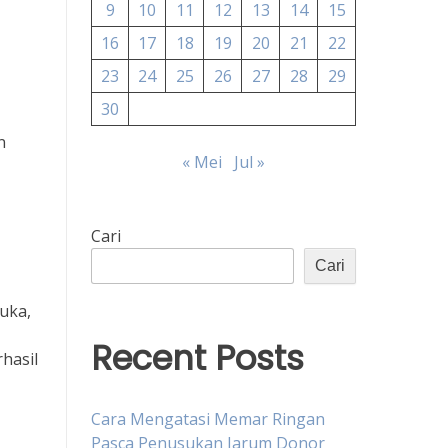
9
10
11
12
13
14
15
16
17
18
19
20
21
22
23
24
25
26
27
28
29
30
n
« Mei
Jul »
Cari
Cari
luka,
Recent Posts
hasil
Cara Mengatasi Memar Ringan
Pasca Penusukan Jarum Donor