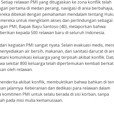
. Setiap relawan PMI yang ditugaskan ke zona konflik telah
ongan pertama di medan perang, navigasi di area berbahaya,
. Mereka dibekali dengan pemahaman mendalam tentang Hu
mereka untuk mengklaim akses dan perlindungan sebagai 
angan PMI, Bapak Bayu Santoso (40), melaporkan bahwa
iberikan kepada 500 relawan baru di seluruh Indonesia.
dari kegiatan PMI sangat nyata. Selain evakuasi medis, mer
nyediakan air bersih, makanan, dan sanitasi darurat di ar
ni komunikasi keluarga yang terpisah akibat konflik. Data
a sekitar 800 keluarga telah dipertemukan kembali berkat
kan oleh relawan.
enderita akibat konflik, membuktikan bahwa bahkan di te
n jalannya. Keberanian dan dedikasi para relawan dalam
a komitmen PMI untuk selalu berada di sisi korban, tanpa
h pada misi mulia kemanusiaan.