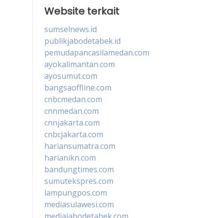
Website terkait
sumselnews.id
publikjabodetabek.id
pemudapancasilamedan.com
ayokalimantan.com
ayosumut.com
bangsaoffline.com
cnbcmedan.com
cnnmedan.com
cnnjakarta.com
cnbcjakarta.com
hariansumatra.com
harianikn.com
bandungtimes.com
sumutekspres.com
lampungpos.com
mediasulawesi.com
mediajabodetabek.com